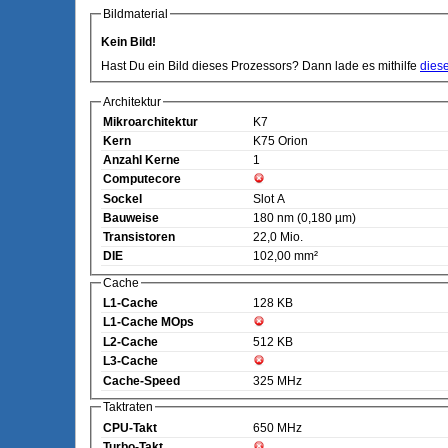
Bildmaterial
Kein Bild!
Hast Du ein Bild dieses Prozessors? Dann lade es mithilfe
dies
Architektur
Mikroarchitektur
K7
Kern
K75 Orion
Anzahl Kerne
1
Computecore
Sockel
Slot A
Bauweise
180 nm (0,180 µm)
Transistoren
22,0 Mio.
DIE
102,00 mm²
Cache
L1-Cache
128 KB
L1-Cache MOps
L2-Cache
512 KB
L3-Cache
Cache-Speed
325 MHz
Taktraten
CPU-Takt
650 MHz
Turbo-Takt