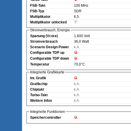
FSB-Takt
100 MHz
FSB-Typ
SDR
Multiplikator
6,5
Multiplikator unlocked
Stromverbrauch, Energie
Spanung (Vcore)
1,600 Volt
Stromverbrauch
36,0 Watt
Scenario Design Power
k.A.
Configurable TDP up
Configurable TDP down
Temperatur
70,0°C
Integrierte Grafikkarte
Int. Grafik
Grafikchip
k.A.
Chiptakt
k.A.
Turbo-Takt
k.A.
Weitere Infos
k.A.
Integrierte Funktionen
Speichercontroller