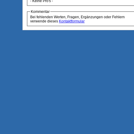
- Keine Pro's -
Kommentar
Bei fehlenden Werten, Fragen, Ergänzungen oder Fehlern
verwende dieses
Kontaktformular