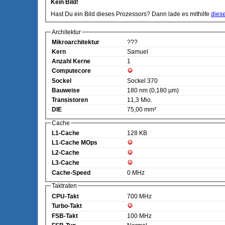
Kein Bild!
Hast Du ein Bild dieses Prozessors? Dann lade es mithilfe
dies
Architektur
Mikroarchitektur
???
Kern
Samuel
Anzahl Kerne
1
Computecore
Sockel
Sockel 370
Bauweise
180 nm (0,180 µm)
Transistoren
11,3 Mio.
DIE
75,00 mm²
Cache
L1-Cache
128 KB
L1-Cache MOps
L2-Cache
L3-Cache
Cache-Speed
0 MHz
Taktraten
CPU-Takt
700 MHz
Turbo-Takt
FSB-Takt
100 MHz