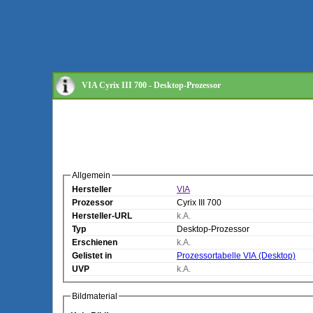
VIA Cyrix III 700 - Desktop-Prozessor
Allgemein
Hersteller
VIA
Prozessor
Cyrix III 700
Hersteller-URL
k.A.
Typ
Desktop-Prozessor
Erschienen
k.A.
Gelistet in
Prozessortabelle VIA (Desktop)
UVP
k.A.
Bildmaterial