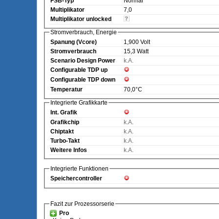
FSB-Typ
Normal
Multiplikator
7,0
Multiplikator unlocked
Stromverbrauch, Energie
Spanung (Vcore)
1,900 Volt
Stromverbrauch
15,3 Watt
Scenario Design Power
k.A.
Configurable TDP up
Configurable TDP down
Temperatur
70,0°C
Integrierte Grafikkarte
Int. Grafik
Grafikchip
k.A.
Chiptakt
k.A.
Turbo-Takt
k.A.
Weitere Infos
k.A.
Integrierte Funktionen
Speichercontroller
Fazit zur Prozessorserie
Pro