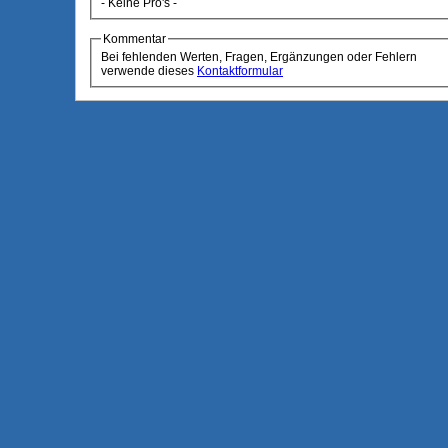
- Keine Pro's -
Kommentar
Bei fehlenden Werten, Fragen, Ergänzungen oder Fehlern
verwende dieses
Kontaktformular