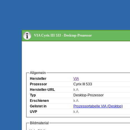
VIA Cyrix III 533 - Desktop-Prozessor
Allgemein
Hersteller
VIA
Prozessor
Cyrix III 533
Hersteller-URL
k.A.
Typ
Desktop-Prozessor
Erschienen
k.A.
Gelistet in
Prozessortabelle VIA (Desktop)
UVP
k.A.
Bildmaterial