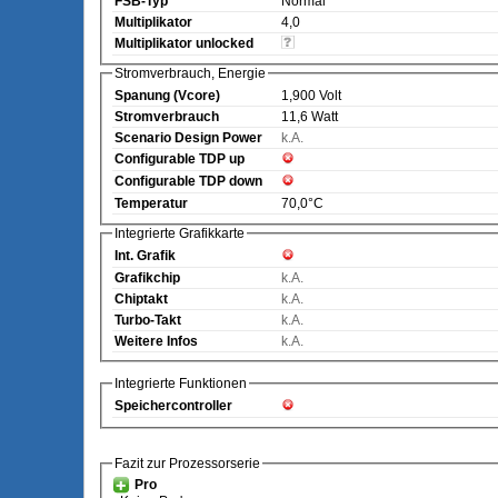
FSB-Typ
Normal
Multiplikator
4,0
Multiplikator unlocked
Stromverbrauch, Energie
Spanung (Vcore)
1,900 Volt
Stromverbrauch
11,6 Watt
Scenario Design Power
k.A.
Configurable TDP up
Configurable TDP down
Temperatur
70,0°C
Integrierte Grafikkarte
Int. Grafik
Grafikchip
k.A.
Chiptakt
k.A.
Turbo-Takt
k.A.
Weitere Infos
k.A.
Integrierte Funktionen
Speichercontroller
Fazit zur Prozessorserie
Pro