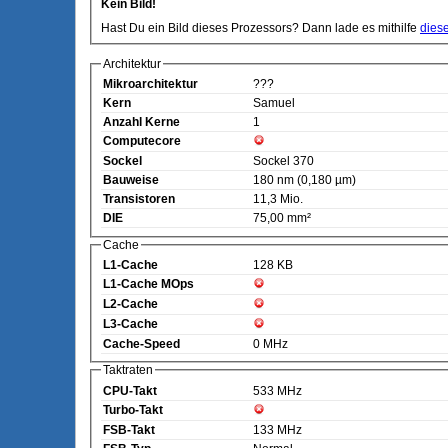
Kein Bild!
Hast Du ein Bild dieses Prozessors? Dann lade es mithilfe
dies
Architektur
Mikroarchitektur
???
Kern
Samuel
Anzahl Kerne
1
Computecore
Sockel
Sockel 370
Bauweise
180 nm (0,180 µm)
Transistoren
11,3 Mio.
DIE
75,00 mm²
Cache
L1-Cache
128 KB
L1-Cache MOps
L2-Cache
L3-Cache
Cache-Speed
0 MHz
Taktraten
CPU-Takt
533 MHz
Turbo-Takt
FSB-Takt
133 MHz