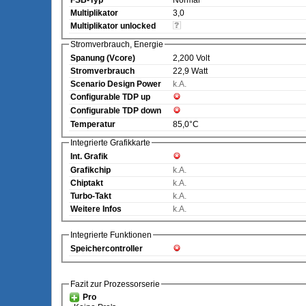
Multiplikator
3,0
Multiplikator unlocked
Stromverbrauch, Energie
Spanung (Vcore)
2,200 Volt
Stromverbrauch
22,9 Watt
Scenario Design Power
k.A.
Configurable TDP up
Configurable TDP down
Temperatur
85,0°C
Integrierte Grafikkarte
Int. Grafik
Grafikchip
k.A.
Chiptakt
k.A.
Turbo-Takt
k.A.
Weitere Infos
k.A.
Integrierte Funktionen
Speichercontroller
Fazit zur Prozessorserie
Pro