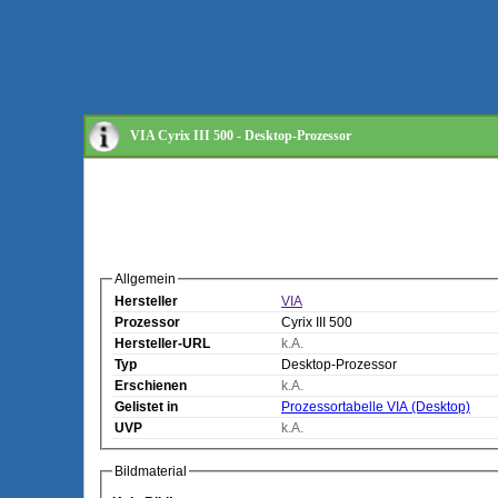
VIA Cyrix III 500 - Desktop-Prozessor
Allgemein
Hersteller
VIA
Prozessor
Cyrix III 500
Hersteller-URL
k.A.
Typ
Desktop-Prozessor
Erschienen
k.A.
Gelistet in
Prozessortabelle VIA (Desktop)
UVP
k.A.
Bildmaterial