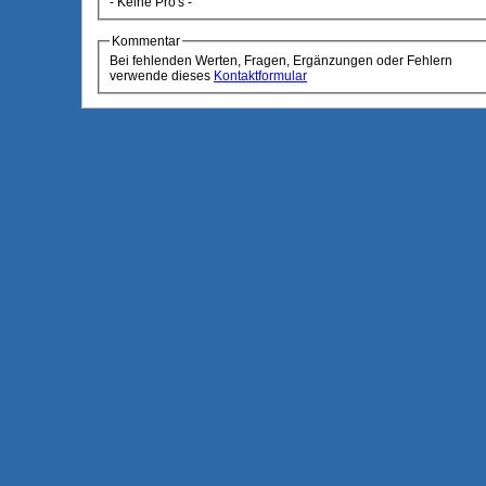
- Keine Pro's -
Kommentar
Bei fehlenden Werten, Fragen, Ergänzungen oder Fehlern
verwende dieses
Kontaktformular