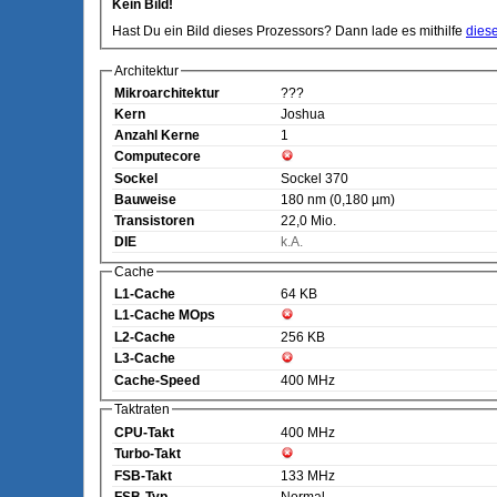
Kein Bild!
Hast Du ein Bild dieses Prozessors? Dann lade es mithilfe
dies
Architektur
Mikroarchitektur
???
Kern
Joshua
Anzahl Kerne
1
Computecore
Sockel
Sockel 370
Bauweise
180 nm (0,180 µm)
Transistoren
22,0 Mio.
DIE
k.A.
Cache
L1-Cache
64 KB
L1-Cache MOps
L2-Cache
256 KB
L3-Cache
Cache-Speed
400 MHz
Taktraten
CPU-Takt
400 MHz
Turbo-Takt
FSB-Takt
133 MHz
FSB-Typ
Normal