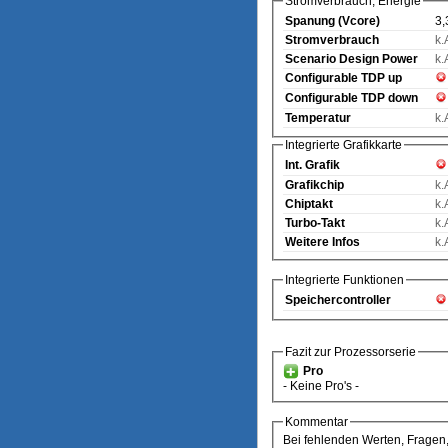
Stromverbrauch, Energie
Spanung (Vcore)
3,
Stromverbrauch
k.
Scenario Design Power
k.
Configurable TDP up
Configurable TDP down
Temperatur
k.
Integrierte Grafikkarte
Int. Grafik
Grafikchip
k.
Chiptakt
k.
Turbo-Takt
k.
Weitere Infos
k.
Integrierte Funktionen
Speichercontroller
Fazit zur Prozessorserie
Pro
- Keine Pro's -
Kommentar
Bei fehlenden Werten, Fragen