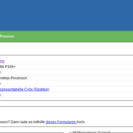
Prozessor
rix
x86 P166+
A.
sktop-Prozessor
A.
ozessortabelle Cyrix (Desktop)
A.
ssors? Dann lade es mithilfe
dieses Formulares
hoch.
Multiprozessor-Support