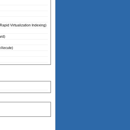
apid Virtualization Indexing)
rd)
No eXecute)