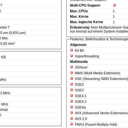
??
Multi-CPU-Support
1
Max. CPUs
1
Max. Kerne
1
Max. logische Kerne
1
ckel 7
Erläuterung
: Kein Multiprozessor-Support. D.h. diese CPU kann
nur einmal auf einem System installie
0 nm (0,650 µm)
0 Mio.
Features, Befehlssätze & Technologi
5,00 mm²
Allgemein
64 Bit
Hyperthreading
6 KB
Multimedia
3DNow!
MMX (Multi Media Extension)
SSE (Streaming SIMD Extensions
 MHz
SSE2
SSE3
33 MHz
SSE4.1
SSE4.2
6 MHz
SSE4a
ormal
AVX (Advanced Vector Extensions
0
AVX 2.0
FMA3 (Fused Multiply-Add)