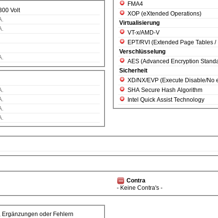
FMA4
300 Volt
XOP (eXtended Operations)
A.
Virtualisierung
A.
VT-x/AMD-V
EPT/RVI (Extended Page Tables / R
Verschlüsselung
A.
AES (Advanced Encryption Standa
Sicherheit
XD/NX/EVP (Execute Disable/
SHA Secure Hash Algorithm
A.
A.
Intel Quick Assist Technology
A.
A.
Contra
- Keine Contra's -
, Ergänzungen oder Fehlern