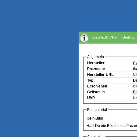
Cyrix 6x86 P166+ - Desktop-
Allgemein
Hersteller
Cy
Prozessor
6
Hersteller-URL
k.
Typ
De
Erschienen
k.
Gelistet in
Pr
UVP
k.
Bildmaterial
Kein Bild!
Hast Du ein Bild dieses Proze
Architektur