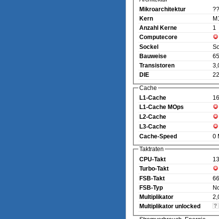
Mikroarchitektur
?
Kern
M
Anzahl Kerne
1
Computecore
Sockel
So
Bauweise
65
Transistoren
3,
DIE
22
Cache
L1-Cache
1
L1-Cache MOps
L2-Cache
L3-Cache
Cache-Speed
0
Taktraten
CPU-Takt
1
Turbo-Takt
FSB-Takt
6
FSB-Typ
N
Multiplikator
2,
Multiplikator unlocked