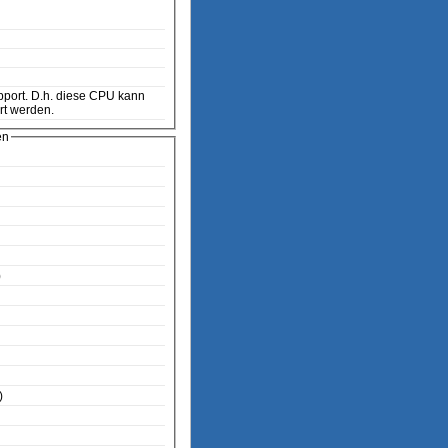
rt werden.
en
)
)