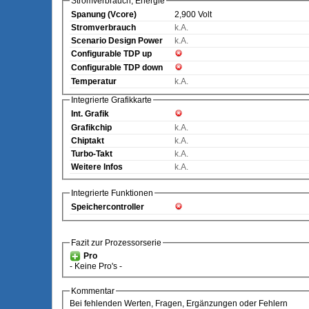
Stromverbrauch, Energie
Spanung (Vcore)
2,900 Volt
Stromverbrauch
k.A.
Scenario Design Power
k.A.
Configurable TDP up
Configurable TDP down
Temperatur
k.A.
Integrierte Grafikkarte
Int. Grafik
Grafikchip
k.A.
Chiptakt
k.A.
Turbo-Takt
k.A.
Weitere Infos
k.A.
Integrierte Funktionen
Speichercontroller
Fazit zur Prozessorserie
Pro
- Keine Pro's -
Kommentar
Bei fehlenden Werten, Fragen, Ergänzungen oder Fehlern