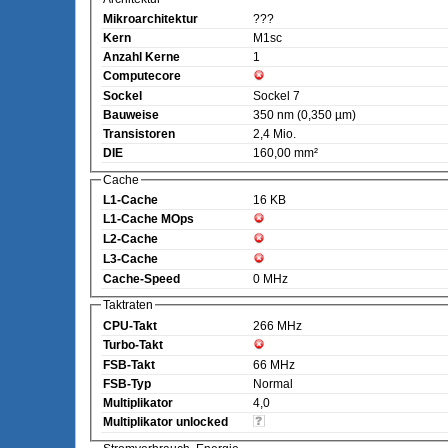
Mikroarchitektur
???
Kern
M1sc
Anzahl Kerne
1
Computecore
Sockel
Sockel 7
Bauweise
350 nm (0,350 µm)
Transistoren
2,4 Mio.
DIE
160,00 mm²
Cache
L1-Cache
16 KB
L1-Cache MOps
L2-Cache
L3-Cache
Cache-Speed
0 MHz
Taktraten
CPU-Takt
266 MHz
Turbo-Takt
FSB-Takt
66 MHz
FSB-Typ
Normal
Multiplikator
4,0
Multiplikator unlocked