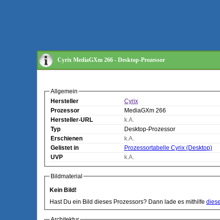
Cyrix MediaGXm 266 - Desktop-Prozessor
Allgemein
Hersteller
Cyrix
Prozessor
MediaGXm 266
Hersteller-URL
k.A.
Typ
Desktop-Prozessor
Erschienen
k.A.
Gelistet in
Prozessortabelle Cyrix (Desktop)
UVP
k.A.
Bildmaterial
Kein Bild!
Hast Du ein Bild dieses Prozessors? Dann lade es mithilfe
dies
Architektur