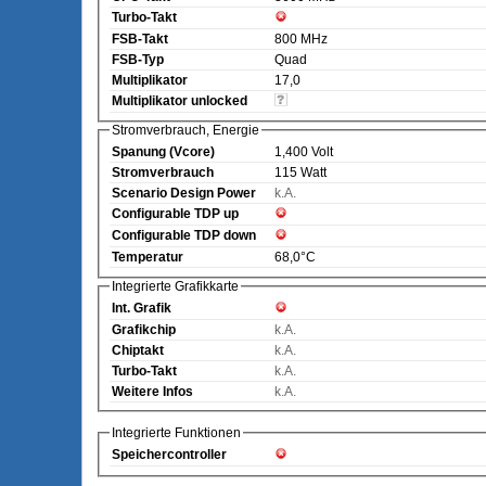
Turbo-Takt
FSB-Takt
800 MHz
FSB-Typ
Quad
Multiplikator
17,0
Multiplikator unlocked
Stromverbrauch, Energie
Spanung (Vcore)
1,400 Volt
Stromverbrauch
115 Watt
Scenario Design Power
k.A.
Configurable TDP up
Configurable TDP down
Temperatur
68,0°C
Integrierte Grafikkarte
Int. Grafik
Grafikchip
k.A.
Chiptakt
k.A.
Turbo-Takt
k.A.
Weitere Infos
k.A.
Integrierte Funktionen
Speichercontroller