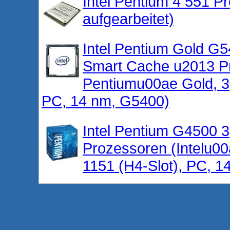
Intel Pentium 4 551 Pr
aufgearbeitet)
Intel Pentium Gold G
Smart Cache u2013 Pr
Pentiumu00ae Gold, 3
PC, 14 nm, G5400)
Intel Pentium G4500 
Prozessoren (Intelu
1151 (H4-Slot), PC, 