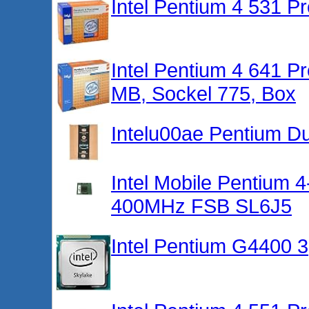
Intel Pentium 4 531 P
Intel Pentium 4 641 P
MB, Sockel 775, Box
Intelu00ae Pentium D
Intel Mobile Pentium
400MHz FSB SL6J5
Intel Pentium G4400