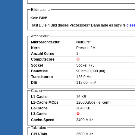
Bildmaterial
Kein Bild!
Hast Du ein Bild dieses Prozessors? Dann lade es mithilfe
dies
Architektur
Mikroarchitektur
NetBurst
Kern
Prescott 2M
Anzahl Kerne
1
Computecore
Sockel
Sockel 775
Bauweise
90 nm (0,090 µm)
Transistoren
125,0 Mio.
DIE
112,00 mm²
Cache
L1-Cache
16 KB
L1-Cache MOps
12000µOps (je Kern)
L2-Cache
2048 KB
L3-Cache
Cache-Speed
3400 MHz
Taktraten
CPU-Takt
3600 MHz