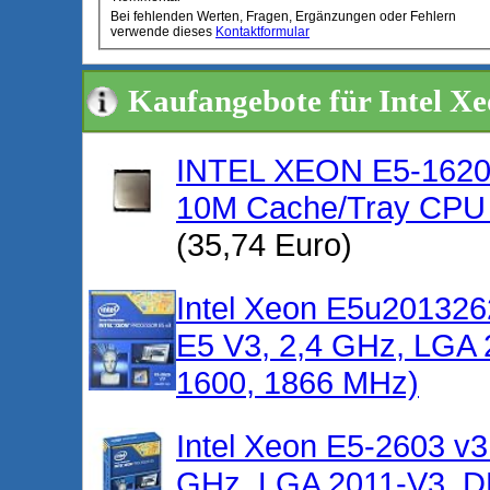
Bei fehlenden Werten, Fragen, Ergänzungen oder Fehlern
verwende dieses
Kontaktformular
Kaufangebote für Intel X
INTEL XEON E5-1620
10M Cache/Tray CPU 
(35,74 Euro)
Intel Xeon E5u201326
E5 V3, 2,4 GHz, LGA 
1600, 1866 MHz)
Intel Xeon E5-2603 v3
GHz, LGA 2011-V3, 