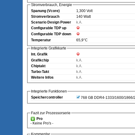
Stromverbrauch, Energie
Spanung (Vcore)
1,300 Volt
Stromverbrauch
140 Watt
Scenario Design Power
k.A.
Configurable TDP up
Configurable TDP down
Temperatur
65,9°C
Integrierte Grafikkarte
Int. Grafik
Grafikchip
k.A.
Chiptakt
k.A.
Turbo-Takt
k.A.
Weitere Infos
k.A.
Integrierte Funktionen
Speichercontroller
768 GB DDR4-1333/1600/1866/
Fazit zur Prozessorserie
Pro
- Keine Pro's -
Kommentar