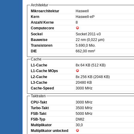
Architektur
Mikroarchitektur
Haswell
Kern
Haswell-eP
Anzahl Kerne
8
Computecore
Sockel
Socket 2011-v3
Bauweise
22 nm (0,022 µm)
Transistoren
5.690,0 Mio.
DIE
662,00 mm²
Cache
L1-Cache
8x 64 KB (512 KB)
L1-Cache MOps
L2-Cache
8x 256 KB (2048 KB)
L3-Cache
20480 KB
Cache-Speed
3000 MHz
Taktraten
CPU-Takt
3000 MHz
Turbo-Takt
3500 MHz
FSB-Takt
5000 MHz
FSB-Typ
DMI2
Multiplikator
30,0
Multiplikator unlocked