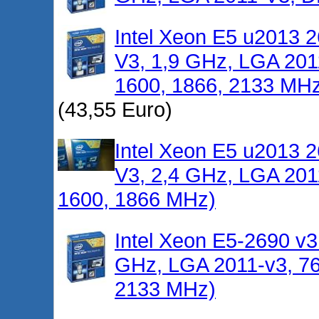
Intel Xeon E5 u2013 2
V3, 1,9 GHz, LGA 20
1600, 1866, 2133 MH
(43,55 Euro)
Intel Xeon E5 u2013 2
V3, 2,4 GHz, LGA 20
1600, 1866 MHz)
Intel Xeon E5-2690 v3
GHz, LGA 2011-v3, 7
2133 MHz)