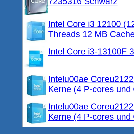
7235316 Schwarz
Intel Core i3 12100 (
Threads 12 MB Cach
Intel Core i3-13100F
Intelu00ae Coreu2122
Kerne (4 P-cores und 
Intelu00ae Coreu2122
Kerne (4 P-cores und 