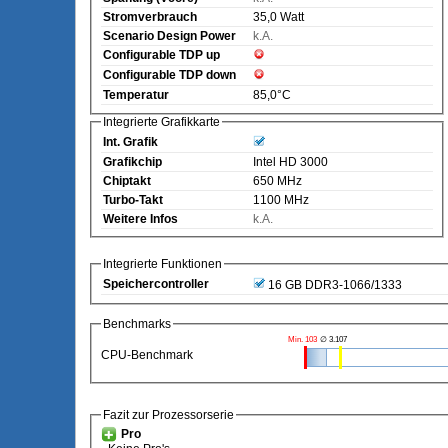
Stromverbrauch
35,0 Watt
Scenario Design Power
k.A.
Configurable TDP up
Configurable TDP down
Temperatur
85,0°C
Integrierte Grafikkarte
Int. Grafik
Grafikchip
Intel HD 3000
Chiptakt
650 MHz
Turbo-Takt
1100 MHz
Weitere Infos
k.A.
Integrierte Funktionen
Speichercontroller
16 GB DDR3-1066/1333
Benchmarks
Min. 103
∅ 3.107
CPU-Benchmark
Fazit zur Prozessorserie
Pro