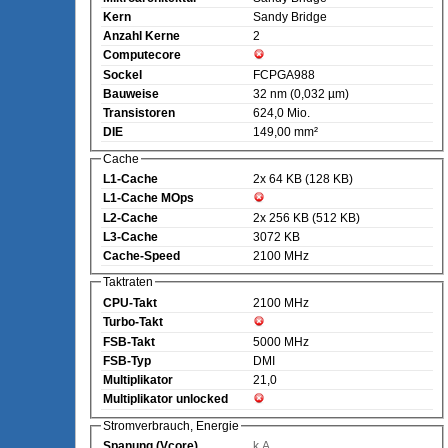
Kern
Sandy Bridge
Anzahl Kerne
2
Computecore
Sockel
FCPGA988
Bauweise
32 nm (0,032 µm)
Transistoren
624,0 Mio.
DIE
149,00 mm²
Cache
L1-Cache
2x 64 KB (128 KB)
L1-Cache MOps
L2-Cache
2x 256 KB (512 KB)
L3-Cache
3072 KB
Cache-Speed
2100 MHz
Taktraten
CPU-Takt
2100 MHz
Turbo-Takt
FSB-Takt
5000 MHz
FSB-Typ
DMI
Multiplikator
21,0
Multiplikator unlocked
Stromverbrauch, Energie
Spanung (Vcore)
k.A.