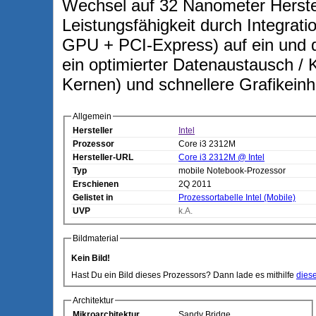
Wechsel auf 32 Nanometer Herste
Leistungsfähigkeit durch Integrati
GPU + PCI-Express) auf ein und d
ein optimierter Datenaustausch 
Kernen) und schnellere Grafikeinh
Allgemein
Hersteller
Intel
Prozessor
Core i3 2312M
Hersteller-URL
Core i3 2312M @ Intel
Typ
mobile Notebook-Prozessor
Erschienen
2Q 2011
Gelistet in
Prozessortabelle Intel (Mobile)
UVP
k.A.
Bildmaterial
Kein Bild!
Hast Du ein Bild dieses Prozessors? Dann lade es mithilfe
dies
Architektur
Mikroarchitektur
Sandy Bridge