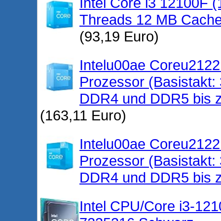
Intel Core i3 12100F 
Threads 12 MB Cache
(93,19 Euro)
Intelu00ae Coreu2122
Prozessor (Basistakt
DDR4 und DDR5 bis 
(163,11 Euro)
Intelu00ae Coreu2122
Prozessor (Basistakt
DDR4 und DDR5 bis 
Intel CPU/Core i3-1