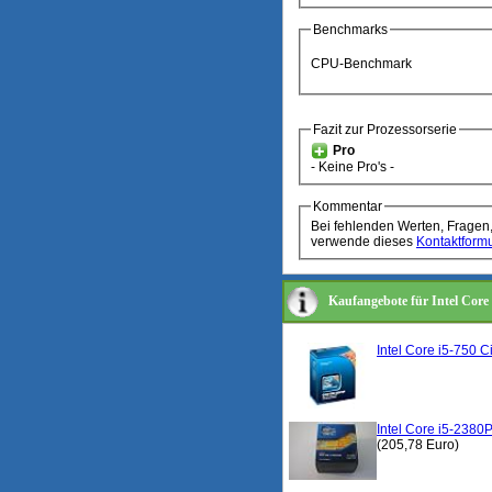
Benchmarks
CPU-Benchmark
Fazit zur Prozessorserie
Pro
- Keine Pro's -
Kommentar
Bei fehlenden Werten, Fragen
verwende dieses
Kontaktformu
Kaufangebote für Intel Core
Intel Core i5-750 
Intel Core i5-238
(205,78 Euro)