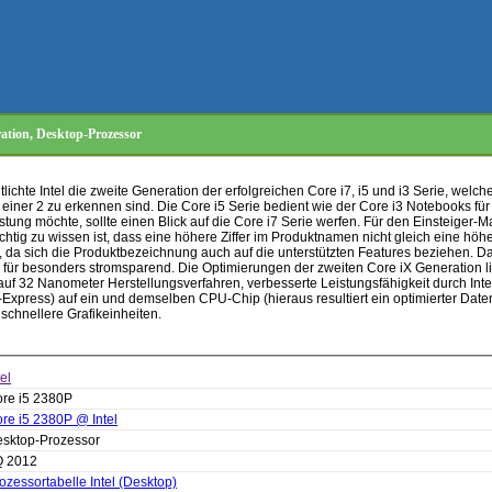
eration, Desktop-Prozessor
ichte Intel die zweite Generation der erfolgreichen Core i7, i5 und i3 Serie, welch
it einer 2 zu erkennen sind. Die Core i5 Serie bedient wie der Core i3 Notebooks f
tung möchte, sollte einen Blick auf die Core i7 Serie werfen. Für den Einsteiger-Mar
tig zu wissen ist, dass eine höhere Ziffer im Produktnamen nicht gleich eine höh
gt, da sich die Produktbezeichnung auch auf die unterstützten Features beziehen. Da
& T für besonders stromsparend. Die Optimierungen der zweiten Core iX Generation 
auf 32 Nanometer Herstellungsverfahren, verbesserte Leistungsfähigkeit durch Inte
-Express) auf ein und demselben CPU-Chip (hieraus resultiert ein optimierter Da
chnellere Grafikeinheiten.
tel
re i5 2380P
re i5 2380P @ Intel
sktop-Prozessor
Q 2012
ozessortabelle Intel (Desktop)