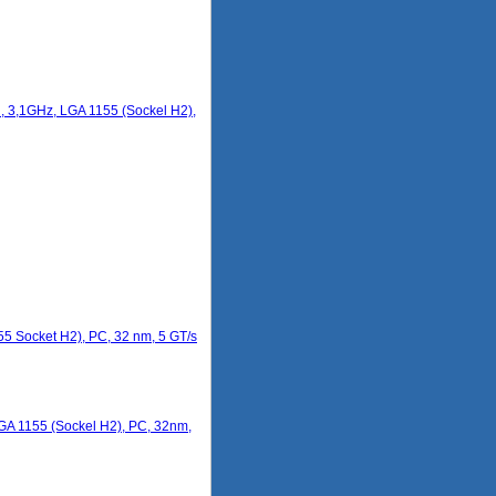
, 3,1GHz, LGA 1155 (Sockel H2),
55 Socket H2), PC, 32 nm, 5 GT/s
LGA 1155 (Sockel H2), PC, 32nm,