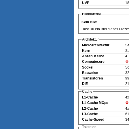
UVP
1
Bildmaterial
Kein Bild!
Hast Du ein Bild dieses Proze
Architektur
Mikroarchitektur
Sa
Kern
Sa
Anzahl Kerne
4
Computecore
Sockel
So
Bauweise
32
Transistoren
99
DIE
21
Cache
L1-Cache
4x
L1-Cache MOps
L2-Cache
4x
L3-Cache
6
Cache-Speed
3
Taktraten