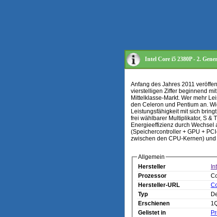
Intel Core i5 2380P - 2. Gen
Anfang des Jahres 2011 veröffentl
vierstelligen Ziffer beginnend m
Mittelklasse-Markt. Wer mehr Leis
den Celeron und Pentium an. Wich
Leistungsfähigkeit mit sich brin
frei wählbarer Multiplikator, S 
Energieeffizienz durch Wechsel 
(Speichercontroller + GPU + PCI
zwischen den CPU-Kernen) und s
Allgemein
Hersteller
In
Prozessor
Co
Hersteller-URL
Co
Typ
De
Erschienen
1
Gelistet in
Pr