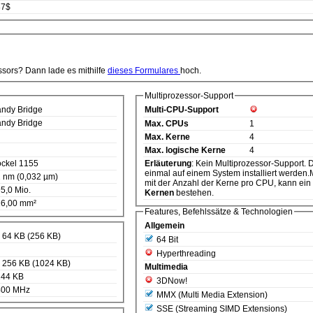
87$
ssors? Dann lade es mithilfe
dieses Formulares
hoch.
Multiprozessor-Support
ndy Bridge
Multi-CPU-Support
ndy Bridge
Max. CPUs
1
Max. Kerne
4
Max. logische Kerne
4
ckel 1155
Erläuterung
: Kein Multiprozessor-Support. D.h. diese CPU kann nur
einmal auf einem System installiert werden.M
 nm (0,032 µm)
mit der Anzahl der Kerne pro CPU, kann ei
5,0 Mio.
Kernen
bestehen.
6,00 mm²
Features, Befehlssätze & Technologien
Allgemein
 64 KB (256 KB)
64 Bit
Hyperthreading
 256 KB (1024 KB)
Multimedia
144 KB
3DNow!
400 MHz
MMX (Multi Media Extension)
SSE (Streaming SIMD Extensions)