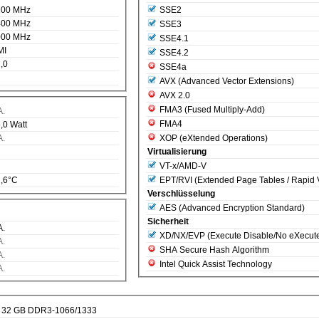
100 MHz
SSE2
400 MHz
SSE3
000 MHz
SSE4.1
MI
SSE4.2
,0
SSE4a
AVX (Advanced Vector Extensions)
AVX 2.0
FMA3 (Fused Multiply-Add)
A.
FMA4
,0 Watt
XOP (eXtended Operations)
A.
Virtualisierung
VT-x/AMD-V
EPT/RVI (Extended Page Tables / Rapid Vi
,6°C
Verschlüsselung
AES (Advanced Encryption Standard)
Sicherheit
A.
XD/NX/EVP (Execute Disable/No eXecut
A.
SHA Secure Hash Algorithm
A.
Intel Quick Assist Technology
A.
32 GB DDR3-1066/1333