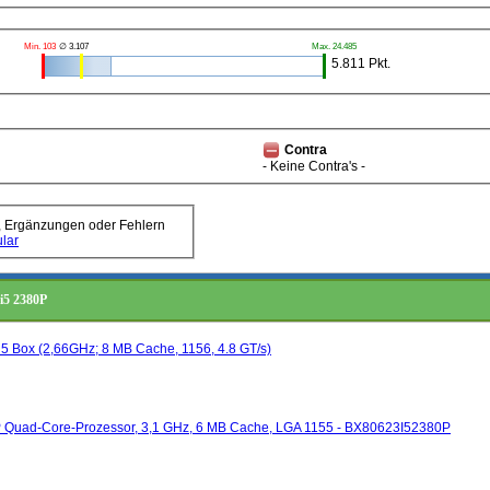
Min. 103
∅ 3.107
Max. 24.485
5.811 Pkt.
Contra
- Keine Contra's -
, Ergänzungen oder Fehlern
lar
 i5 2380P
Ci5 Box (2,66GHz; 8 MB Cache, 1156, 4.8 GT/s)
0P Quad-Core-Prozessor, 3,1 GHz, 6 MB Cache, LGA 1155 - BX80623I52380P