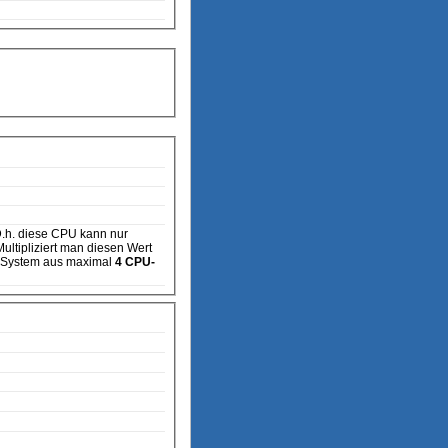
ultipliziert man diesen Wert
n System aus maximal
4 CPU-