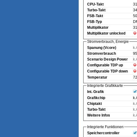
CPU-Takt
3
Turbo-Takt
3
FSB-Takt
5
FSB-Typ
D
Multiplikator
31
Multiplikator unlocked
Stromverbrauch, Energie
Spanung (Vcore)
k.
Stromverbrauch
95
Scenario Design Power
k.
Configurable TDP up
Configurable TDP down
Temperatur
72
Integrierte Grafikkarte
Int. Grafik
Grafikchip
k.
Chiptakt
k.
Turbo-Takt
k.
Weitere Infos
k.
Integrierte Funktionen
Speichercontroller