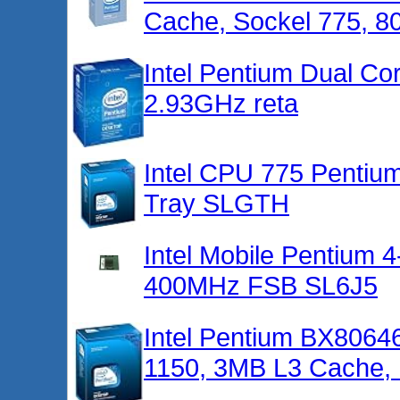
Cache, Sockel 775, 
Intel Pentium Dual 
2.93GHz reta
Intel CPU 775 Penti
Tray SLGTH
Intel Mobile Pentium
400MHz FSB SL6J5
Intel Pentium BX8064
1150, 3MB L3 Cache, I