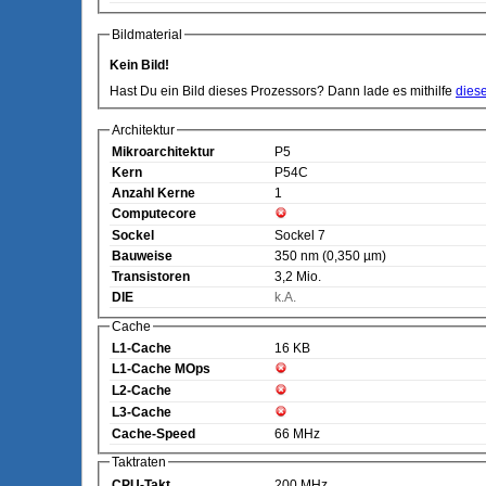
Bildmaterial
Kein Bild!
Hast Du ein Bild dieses Prozessors? Dann lade es mithilfe
dies
Architektur
Mikroarchitektur
P5
Kern
P54C
Anzahl Kerne
1
Computecore
Sockel
Sockel 7
Bauweise
350 nm (0,350 µm)
Transistoren
3,2 Mio.
DIE
k.A.
Cache
L1-Cache
16 KB
L1-Cache MOps
L2-Cache
L3-Cache
Cache-Speed
66 MHz
Taktraten
CPU-Takt
200 MHz