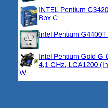
INTEL Pentium G342
Box C
Intel Pentium G4400
Intel Pentium Gold G-
4,1 GHz, LGA1200 (In
W