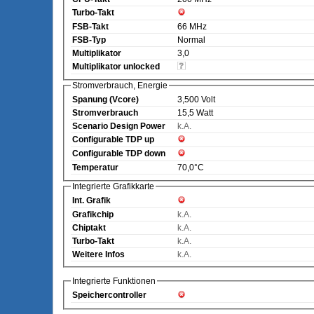
Turbo-Takt
FSB-Takt
66 MHz
FSB-Typ
Normal
Multiplikator
3,0
Multiplikator unlocked
Stromverbrauch, Energie
Spanung (Vcore)
3,500 Volt
Stromverbrauch
15,5 Watt
Scenario Design Power
k.A.
Configurable TDP up
Configurable TDP down
Temperatur
70,0°C
Integrierte Grafikkarte
Int. Grafik
Grafikchip
k.A.
Chiptakt
k.A.
Turbo-Takt
k.A.
Weitere Infos
k.A.
Integrierte Funktionen
Speichercontroller