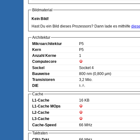
Bildmaterial
Kein Bild!
Hast Du ein Bild dieses Prozessors? Dann lade es mithilfe
dies
Architektur
Mikroarchitektur
P5
Kern
P5
Anzahl Kerne
1
Computecore
Sockel
Socket 4
Bauweise
800 nm (0,800 µm)
Transistoren
3,2 Mio.
DIE
k.A.
Cache
L1-Cache
16 KB
L1-Cache MOps
L2-Cache
L3-Cache
Cache-Speed
66 MHz
Taktraten
CPU-Takt
66 MHz