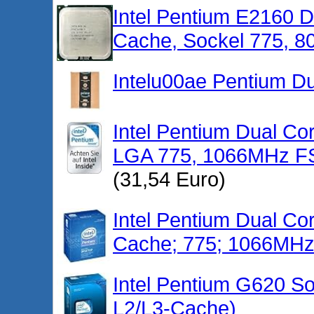
Intel Pentium E2160 
Cache, Sockel 775, 
Intelu00ae Pentium D
Intel Pentium Dual C
LGA 775, 1066MHz F
(31,54 Euro)
Intel Pentium Dual C
Cache; 775; 1066MHz
Intel Pentium G620 S
L2/L3-Cache)