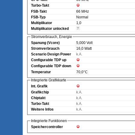
Turbo-Takt
FSB-Takt
66 MHz
FSB-Typ
Normal
Multiplikator
1,0
Multiplikator unlocked
Stromverbrauch, Energie
Spanung (Vcore)
5,000 Volt
Stromverbrauch
16,0 Watt
Scenario Design Power
k.A.
Configurable TDP up
Configurable TDP down
Temperatur
70,0°C
Integrierte Grafikkarte
Int. Grafik
Grafikchip
k.A.
Chiptakt
k.A.
Turbo-Takt
k.A.
Weitere Infos
k.A.
Integrierte Funktionen
Speichercontroller