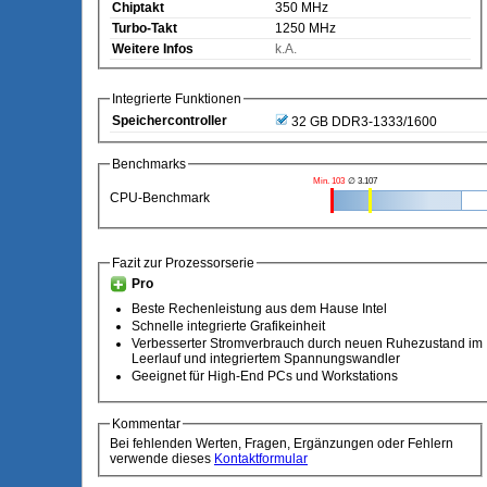
Chiptakt
350 MHz
Turbo-Takt
1250 MHz
Weitere Infos
k.A.
Integrierte Funktionen
Speichercontroller
32 GB DDR3-1333/1600
Benchmarks
Min. 103
∅ 3.107
CPU-Benchmark
Fazit zur Prozessorserie
Pro
Beste Rechenleistung aus dem Hause Intel
Schnelle integrierte Grafikeinheit
Verbesserter Stromverbrauch durch neuen Ruhezustand im
Leerlauf und integriertem Spannungswandler
Geeignet für High-End PCs und Workstations
Kommentar
Bei fehlenden Werten, Fragen, Ergänzungen oder Fehlern
verwende dieses
Kontaktformular