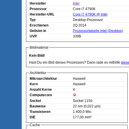
Hersteller
Intel
Prozessor
Core i7 4790K
Hersteller-URL
Core i7 4790K @ Intel
Typ
Desktop-Prozessor
Erschienen
2Q 2014
Gelistet in
Prozessortabelle Intel (Desktop)
UVP
339$
Bildmaterial
Kein Bild!
Hast Du ein Bild dieses Prozessors? Dann lade es mithilfe
dies
Architektur
Mikroarchitektur
Haswell
Kern
Haswell
Anzahl Kerne
4
Computecore
Sockel
Sockel 1150
Bauweise
22 nm (0,022 µm)
Transistoren
1.400,0 Mio.
DIE
177,00 mm²
Cache