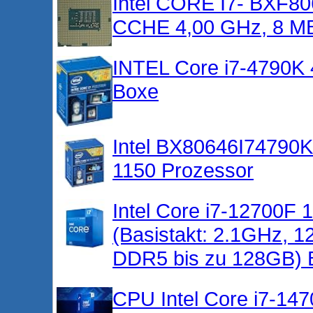
Intel CORE I7- BXF8
CCHE 4,00 GHz, 8 MB
INTEL Core i7-4790
Boxe
Intel BX80646I74790K
1150 Prozessor
Intel Core i7-12700F 
(Basistakt: 2.1GHz,
DDR5 bis zu 128GB)
CPU Intel Core i7-147