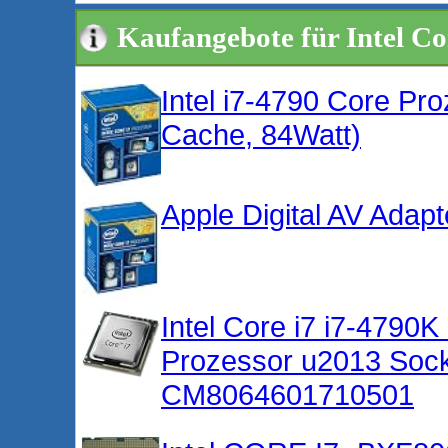
Kaufangebote für Intel Co
Intel i7-4790 Core Pr
Cache, 84Watt)
Apple Digital AV Adapt
Intel Core i7 i7-4790
Prozessor u2013 Soc
CM8064601710501