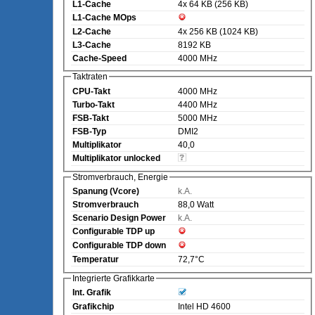
L1-Cache
4x 64 KB (256 KB)
L1-Cache MOps
L2-Cache
4x 256 KB (1024 KB)
L3-Cache
8192 KB
Cache-Speed
4000 MHz
Taktraten
CPU-Takt
4000 MHz
Turbo-Takt
4400 MHz
FSB-Takt
5000 MHz
FSB-Typ
DMI2
Multiplikator
40,0
Multiplikator unlocked
Stromverbrauch, Energie
Spanung (Vcore)
k.A.
Stromverbrauch
88,0 Watt
Scenario Design Power
k.A.
Configurable TDP up
Configurable TDP down
Temperatur
72,7°C
Integrierte Grafikkarte
Int. Grafik
Grafikchip
Intel HD 4600