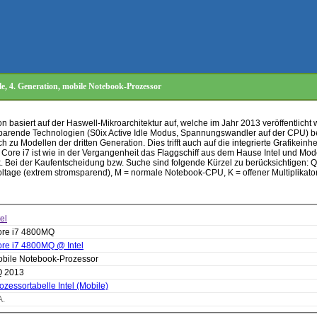
e, 4. Generation, mobile Notebook-Prozessor
on basiert auf der Haswell-Mikroarchitektur auf, welche im Jahr 2013 veröffentlicht
parende Technologien (S0ix Active Idle Modus, Spannungswandler auf der CPU) bei
h zu Modellen der dritten Generation. Dies trifft auch auf die integrierte Grafikeinh
er Core i7 ist wie in der Vergangenheit das Flaggschiff aus dem Hause Intel und Mod
rk. Bei der Kaufentscheidung bzw. Suche sind folgende Kürzel zu berücksichtigen: 
oltage (extrem stromsparend), M = normale Notebook-CPU, K = offener Multiplikato
tel
re i7 4800MQ
re i7 4800MQ @ Intel
bile Notebook-Prozessor
Q 2013
ozessortabelle Intel (Mobile)
A.