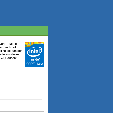
 wurde. Diese
 gleichzeitig
eit zu, die um den
elle aus dieser
Q = Quadcore
r