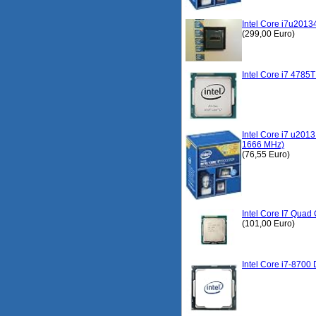
Intel Core i7u201
(299,00 Euro)
Intel Core i7 4785T
Intel Core i7 u201
1666 MHz)
(76,55 Euro)
Intel Core I7 Quad
(101,00 Euro)
Intel Core i7-8700