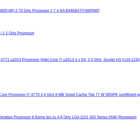
34800 MQ 2,70 GHz Prozessor 2,7 4 NA BX80647I74800MQ
 / 2,2 GHz Prozessor
3 4771 u2013 Prozessor (Intel Core i7 u2013 4 x XX, 3,5 GHz, Sockel H3 (LGA 1
 Core Prozessor I7-3770 3,4 GHz 8 MB Smart Cache Tdp 77 W SR0PK (zertifiziert g
 Desktop Prozessor 6 Kerne bis zu 4,6 GHz LGA 1151 300 Series 65W (Renewed)