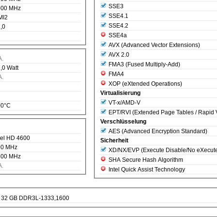
SSE3
000 MHz
SSE4.1
MI2
SSE4.2
,0
SSE4a
AVX (Advanced Vector Extensions)
AVX 2.0
A.
FMA3 (Fused Multiply-Add)
,0 Watt
FMA4
A.
XOP (eXtended Operations)
Virtualisierung
VT-x/AMD-V
00°C
EPT/RVI (Extended Page Tables / Rapid Vi
Verschlüsselung
AES (Advanced Encryption Standard)
tel HD 4600
Sicherheit
00 MHz
XD/NX/EVP (Execute Disable/No eXecut
300 MHz
SHA Secure Hash Algorithm
A.
Intel Quick Assist Technology
32 GB DDR3L-1333,1600