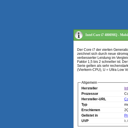
Intel Core i7 4800MQ - Mobil
Der Core i7 der vierten Generati
zeichnet sich durch neue stroms
verbesserter Leistung im Vergleic
Faktor 1,5 bis 2 schneller ist. D
Serie gelten als sehr rechensta
(Vierkern-CPU), U = Ultra Low V
Allgemein
Hersteller
In
Prozessor
Co
Hersteller-URL
Co
Typ
mo
Erschienen
2
Gelistet in
Pr
UVP
k.