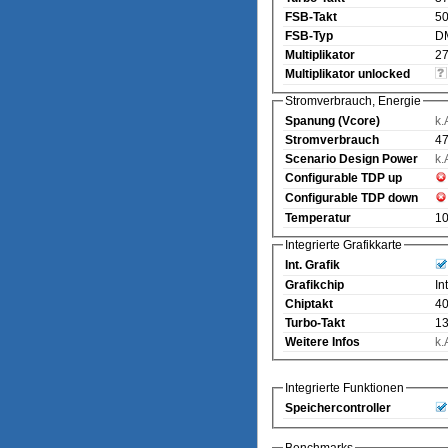
FSB-Takt
5
FSB-Typ
D
Multiplikator
27
Multiplikator unlocked
Stromverbrauch, Energie
Spanung (Vcore)
k.
Stromverbrauch
47
Scenario Design Power
k.
Configurable TDP up
Configurable TDP down
Temperatur
1
Integrierte Grafikkarte
Int. Grafik
Grafikchip
In
Chiptakt
4
Turbo-Takt
1
Weitere Infos
k.
Integrierte Funktionen
Speichercontroller