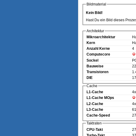
Bildmaterial
Kein Bild!
Hast Du ein Bild dieses Proze
Architektur
Mikroarchitektur
Ha
Kern
Ha
Anzahl Kerne
4
Computecore
Sockel
P
Bauweise
22
Transistoren
1.
DIE
17
Cache
L1-Cache
4x
L1-Cache MOps
L2-Cache
4x
L3-Cache
6
Cache-Speed
2
Taktraten
CPU-Takt
2
Turbo-Takt
3