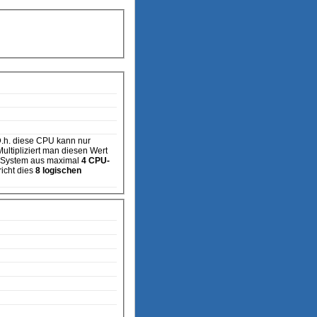
ultipliziert man diesen Wert
n System aus maximal
4 CPU-
icht dies
8 logischen