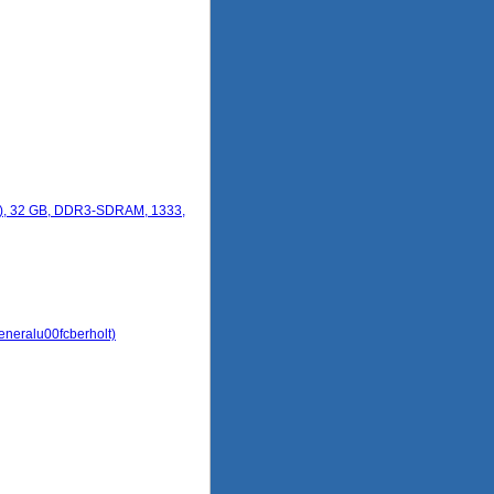
150), 32 GB, DDR3-SDRAM, 1333,
eneralu00fcberholt)