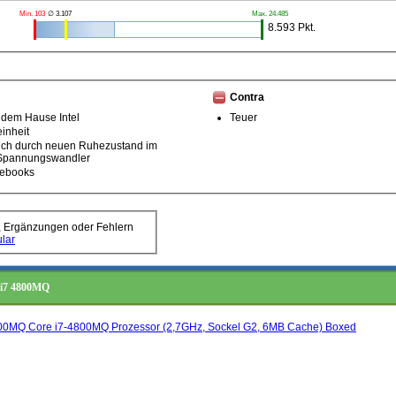
Min. 103
∅ 3.107
Max. 24.485
8.593 Pkt.
Contra
 dem Hause Intel
Teuer
einheit
uch durch neuen Ruhezustand im
m Spannungswandler
tebooks
, Ergänzungen oder Fehlern
lar
e i7 4800MQ
00MQ Core i7-4800MQ Prozessor (2,7GHz, Sockel G2, 6MB Cache) Boxed