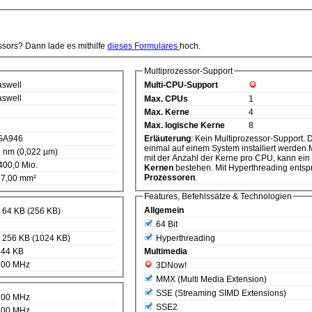
ssors? Dann lade es mithilfe
dieses Formulares
hoch.
Multiprozessor-Support
swell
Multi-CPU-Support
swell
Max. CPUs
1
Max. Kerne
4
Max. logische Kerne
8
GA946
Erläuterung
: Kein Multiprozessor-Support. D.h. diese CPU kann nur
einmal auf einem System installiert werden.M
 nm (0,022 µm)
mit der Anzahl der Kerne pro CPU, kann ei
400,0 Mio.
Kernen
bestehen. Mit Hyperthreading entspr
Prozessoren
.
7,00 mm²
Features, Befehlssätze & Technologien
Allgemein
 64 KB (256 KB)
64 Bit
 256 KB (1024 KB)
Hyperthreading
144 KB
Multimedia
700 MHz
3DNow!
MMX (Multi Media Extension)
SSE (Streaming SIMD Extensions)
700 MHz
SSE2
700 MHz