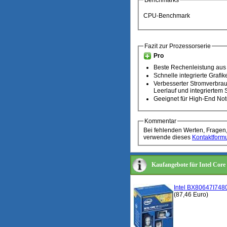
Benchmarks
CPU-Benchmark
Fazit zur Prozessorserie
Pro
Beste Rechenleistung aus
Schnelle integrierte Grafik
Verbesserter Stromverbra
Leerlauf und integrierte
Geeignet für High-End No
Kommentar
Bei fehlenden Werten, Fragen
verwende dieses
Kontaktformu
Kaufangebote für Intel Cor
Intel BX80647I748
(87,46 Euro)