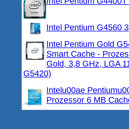
Intel Pentium G4400
Intel Pentium G4560
Intel Pentium Gold G
Smart Cache - Prozes
Gold, 3,8 GHz, LGA 1
G5420)
Intelu00ae Pentiumu0
Prozessor 6 MB Cache