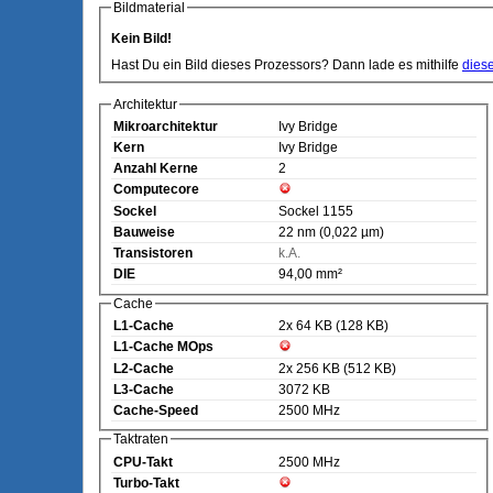
Bildmaterial
Kein Bild!
Hast Du ein Bild dieses Prozessors? Dann lade es mithilfe
dies
Architektur
Mikroarchitektur
Ivy Bridge
Kern
Ivy Bridge
Anzahl Kerne
2
Computecore
Sockel
Sockel 1155
Bauweise
22 nm (0,022 µm)
Transistoren
k.A.
DIE
94,00 mm²
Cache
L1-Cache
2x 64 KB (128 KB)
L1-Cache MOps
L2-Cache
2x 256 KB (512 KB)
L3-Cache
3072 KB
Cache-Speed
2500 MHz
Taktraten
CPU-Takt
2500 MHz
Turbo-Takt