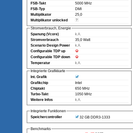
FSB-Takt
5000 MHz
FSB-Typ
DMI
Multiplikator
25,0
Multiplikator unlocked
Stromverbrauch, Energie
Spanung (Vcore)
k.A.
Stromverbrauch
35,0 Watt
Scenario Design Power
k.A.
Configurable TDP up
Configurable TDP down
Temperatur
k.A.
Integrierte Grafikkarte
Int. Grafik
Grafikchip
Intel
Chiptakt
650 MHz
Turbo-Takt
1050 MHz
Weitere Infos
k.A.
Integrierte Funktionen
Speichercontroller
32 GB DDR3-1333
Benchmarks