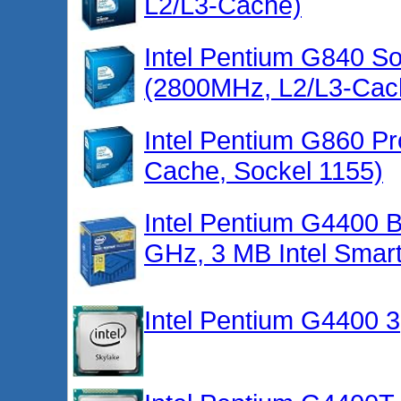
L2/L3-Cache)
Intel Pentium G840 So
(2800MHz, L2/L3-Cac
Intel Pentium G860 P
Cache, Sockel 1155)
Intel Pentium G4400
GHz, 3 MB Intel Smar
Intel Pentium G4400