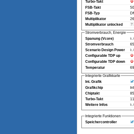
Turbo-Takt
FSB-Takt
5
FSB-Typ
D
Multiplikator
26
Multiplikator unlocked
Stromverbrauch, Energie
Spanung (Vcore)
k.
Stromverbrauch
65
Scenario Design Power
k.
Configurable TDP up
Configurable TDP down
Temperatur
69
Integrierte Grafikkarte
Int. Grafik
Grafikchip
In
Chiptakt
8
Turbo-Takt
1
Weitere Infos
k.
Integrierte Funktionen
Speichercontroller