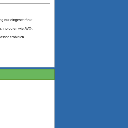
ng nur eingeschränkt
echnologien wie AVX-,
.
essor erhältlich