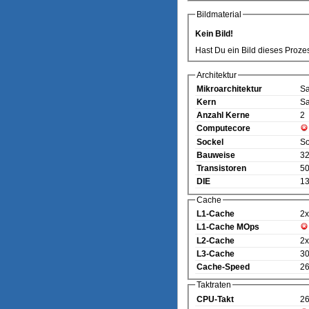
Bildmaterial
Kein Bild!
Hast Du ein Bild dieses Proze
Architektur
Mikroarchitektur
Sa
Kern
Sa
Anzahl Kerne
2
Computecore
Sockel
So
Bauweise
32
Transistoren
50
DIE
13
Cache
L1-Cache
2x
L1-Cache MOps
L2-Cache
2x
L3-Cache
3
Cache-Speed
2
Taktraten
CPU-Takt
2