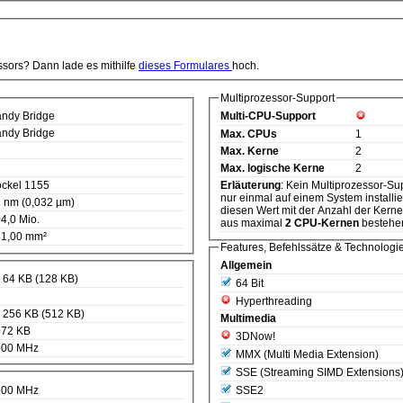
ssors? Dann lade es mithilfe
dieses Formulares
hoch.
Multiprozessor-Support
ndy Bridge
Multi-CPU-Support
ndy Bridge
Max. CPUs
1
Max. Kerne
2
Max. logische Kerne
2
ckel 1155
Erläuterung
: Kein Multiprozessor-Support. D.h. diese CPU kann
nur einmal auf einem System installie
 nm (0,032 µm)
diesen Wert mit der Anzahl der Kern
4,0 Mio.
aus maximal
2 CPU-Kernen
bestehe
1,00 mm²
Features, Befehlssätze & Technologi
Allgemein
 64 KB (128 KB)
64 Bit
Hyperthreading
 256 KB (512 KB)
Multimedia
072 KB
3DNow!
600 MHz
MMX (Multi Media Extension)
SSE (Streaming SIMD Extensions
600 MHz
SSE2