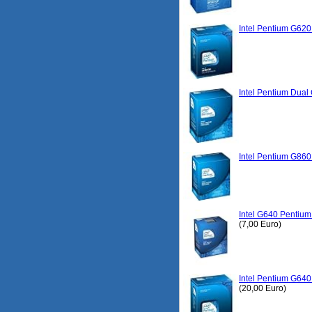
Intel Pentium G62
Intel Pentium Dua
Intel Pentium G86
Intel G640 Pentiu
(7,00 Euro)
Intel Pentium G64
(20,00 Euro)