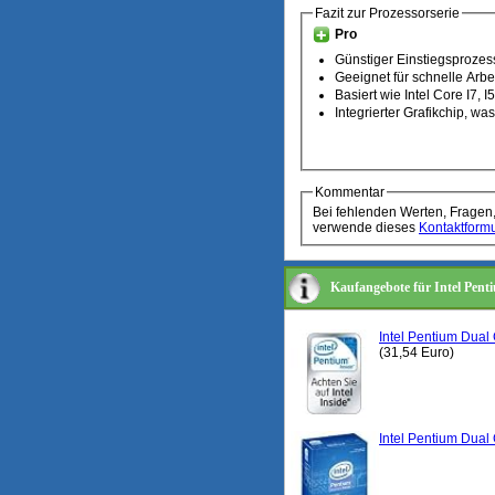
Fazit zur Prozessorserie
Pro
Günstiger Einstiegsprozes
Geeignet für schnelle Arbe
Basiert wie Intel Core I7, I
Integrierter Grafikchip, wa
Kommentar
Bei fehlenden Werten, Fragen
verwende dieses
Kontaktformu
Kaufangebote für Intel Pen
Intel Pentium Dua
(31,54 Euro)
Intel Pentium Dua