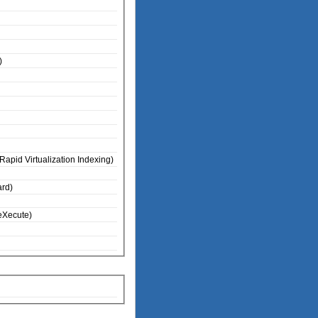
)
apid Virtualization Indexing)
rd)
No eXecute)