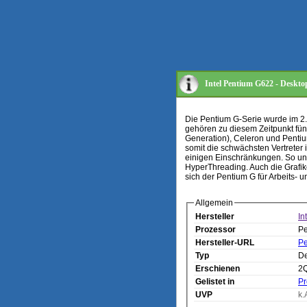
Intel Pentium G622 - Deskto
Die Pentium G-Serie wurde im 2. 
gehören zu diesem Zeitpunkt fünf
Generation), Celeron und Pentiu
somit die schwächsten Vertreter i
einigen Einschränkungen. So unt
HyperThreading. Auch die Grafike
sich der Pentium G für Arbeits- u
Allgemein
Hersteller
In
Prozessor
Pe
Hersteller-URL
Pe
Typ
De
Erschienen
2
Gelistet in
Pr
UVP
k.