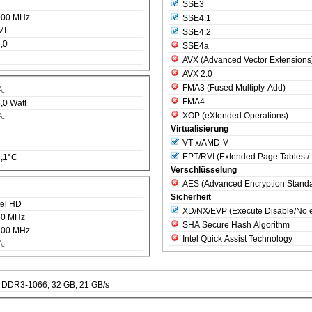
SSE3
000 MHz
SSE4.1
MI
SSE4.2
,0
SSE4a
AVX (Advanced Vector Extensions
AVX 2.0
FMA3 (Fused Multiply-Add)
A.
FMA4
,0 Watt
XOP (eXtended Operations)
A.
Virtualisierung
VT-x/AMD-V
EPT/RVI (Extended Page Tables / R
,1°C
Verschlüsselung
AES (Advanced Encryption Standa
Sicherheit
tel HD
XD/NX/EVP (Execute Disable/
50 MHz
SHA Secure Hash Algorithm
100 MHz
Intel Quick Assist Technology
A.
DDR3-1066, 32 GB, 21 GB/s