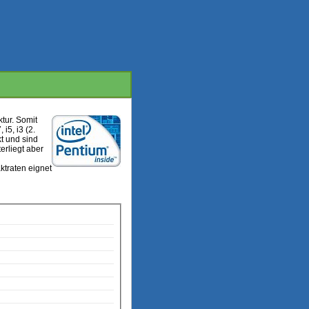
tur. Somit
i5, i3 (2.
t und sind
erliegt aber
ktraten eignet