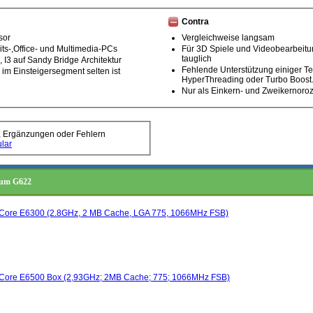
Contra
sor
Vergleichweise langsam
its-,Office- und Multimedia-PCs
Für 3D Spiele und Videobearbeitu
tauglich
5, I3 auf Sandy Bridge Architektur
Fehlende Unterstützung einiger T
s im Einsteigersegment selten ist
HyperThreading oder Turbo Boost
Nur als Einkern- und Zweikernoroz
, Ergänzungen oder Fehlern
lar
tium G622
l Core E6300 (2.8GHz, 2 MB Cache, LGA 775, 1066MHz FSB)
l Core E6500 Box (2,93GHz; 2MB Cache; 775; 1066MHz FSB)