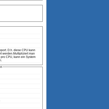
rt werden.Multipliziert man
e pro CPU, kann ein System
n.
en
)