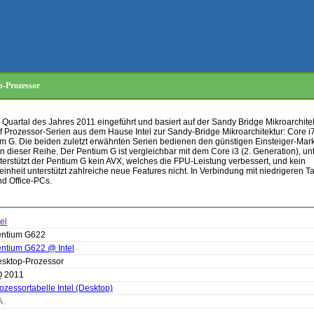
p-Prozessor
Quartal des Jahres 2011 eingeführt und basiert auf der Sandy Bridge Mikroarchitek
 Prozessor-Serien aus dem Hause Intel zur Sandy-Bridge Mikroarchitektur: Core i7, 
m G. Die beiden zuletzt erwähnten Serien bedienen den günstigen Einsteiger-Mark
n dieser Reihe. Der Pentium G ist vergleichbar mit dem Core i3 (2. Generation), unt
erstützt der Pentium G kein AVX, welches die FPU-Leistung verbessert, und kein
inheit unterstützt zahlreiche neue Features nicht. In Verbindung mit niedrigeren Ta
nd Office-PCs.
tel
ntium G622
ntium G622 @ Intel
sktop-Prozessor
Q 2011
ozessortabelle Intel (Desktop)
A.