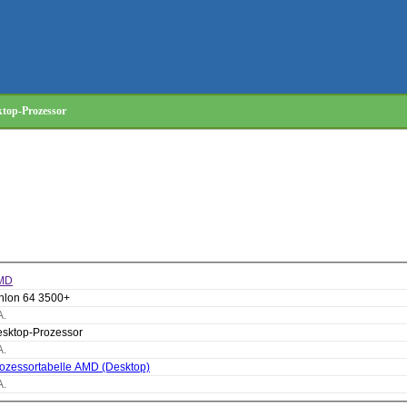
top-Prozessor
MD
hlon 64 3500+
A.
sktop-Prozessor
A.
ozessortabelle AMD (Desktop)
A.