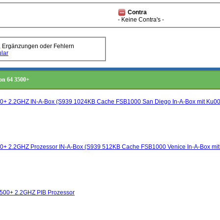
Contra
- Keine Contra's -
, Ergänzungen oder Fehlern
lar
on 64 3500+
0+ 2.2GHZ IN-A-Box (S939 1024KB Cache FSB1000 San Diego In-A-Box mit Ku00fc
0+ 2.2GHZ Prozessor IN-A-Box (S939 512KB Cache FSB1000 Venice In-A-Box mit 
00+ 2.2GHZ PIB Prozessor