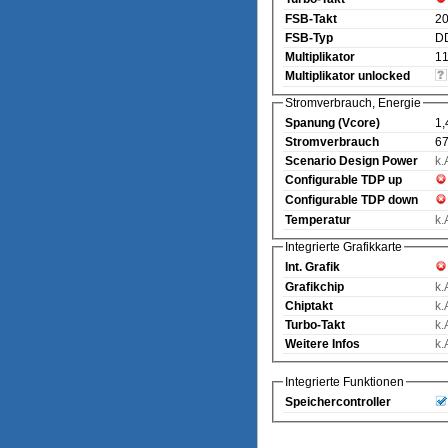
FSB-Takt
2
FSB-Typ
D
Multiplikator
11
Multiplikator unlocked
Stromverbrauch, Energie
Spanung (Vcore)
1,
Stromverbrauch
67
Scenario Design Power
k.
Configurable TDP up
Configurable TDP down
Temperatur
k.
Integrierte Grafikkarte
Int. Grafik
Grafikchip
k.
Chiptakt
k.
Turbo-Takt
k.
Weitere Infos
k.
Integrierte Funktionen
Speichercontroller