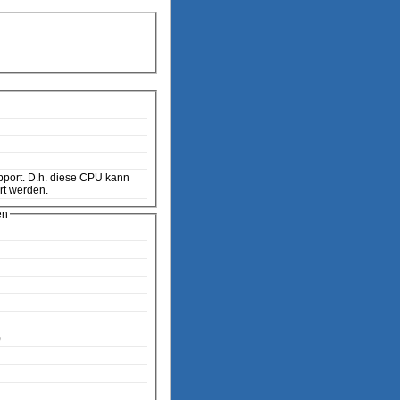
rt werden.
en
)