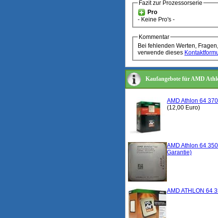
Fazit zur Prozessorserie
Pro
- Keine Pro's -
Kommentar
Bei fehlenden Werten, Fragen
verwende dieses
Kontaktformu
Kaufangebote für AMD Athl
AMD Athlon 64 370
(12,00 Euro)
AMD Athlon 64 350
Garantie)
AMD ATHLON 64 35