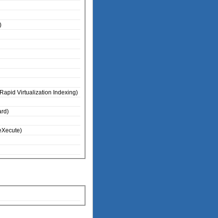
)
apid Virtualization Indexing)
rd)
No eXecute)