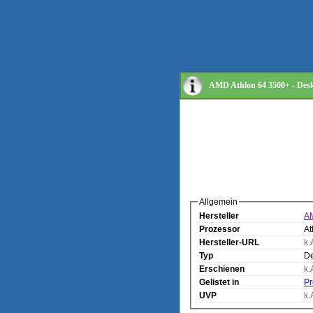
AMD Athlon 64 3500+ - Desk
Allgemein
Hersteller
A
Prozessor
At
Hersteller-URL
k.
Typ
De
Erschienen
k.
Gelistet in
Pr
UVP
k.