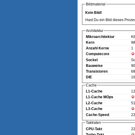
Bildmaterial
Kein Bild!
Hast Du ein Bild dieses Proze
Architektur
Mikroarchitektur
K
Kern
Wi
Anzahl Kerne
1
Computecore
Sockel
So
Bauweise
90
Transistoren
68
DIE
10
Cache
L1-Cache
1
L1-Cache MOps
L2-Cache
5
L3-Cache
Cache-Speed
2
Taktraten
CPU-Takt
2
Turbo-Takt