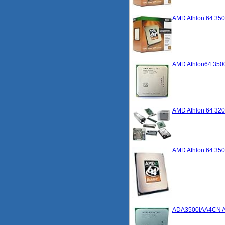
AMD Athlon 64 350
AMD Athlon64 3500
AMD Athlon 64 320
AMD Athlon 64 35
ADA3500IAA4CN AM