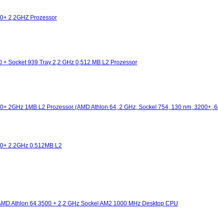
0+ 2,2GHZ Prozessor
 + Socket 939 Tray 2,2 GHz 0,512 MB L2 Prozessor
0+ 2GHz 1MB L2 Prozessor (AMD Athlon 64, 2 GHz, Sockel 754, 130 nm, 3200+, 64
00+ 2.2GHz 0.512MB L2
D Athlon 64 3500 + 2,2 GHz Sockel AM2 1000 MHz Desktop CPU