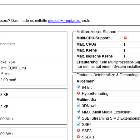
ssors? Dann lade es mithilfe
dieses Formulares
hoch.
Multiprozessor-Support
8
Multi-CPU-Support
nchester
Max. CPUs
1
Max. Kerne
1
Max. logische Kerne
1
ckel 754
Erläuterung
: Kein Multiprozessor-Support. D.h. diese CPU kann
nur einmal auf einem System installie
 nm (0,090 µm)
,5 Mio.
Features, Befehlssätze & Technologi
2,00 mm²
Allgemein
64 Bit
Hyperthreading
28 KB
Multimedia
3DNow!
12 KB
MMX (Multi Media Extension)
SSE (Streaming SIMD Extensions
200 MHz
SSE2
SSE3
200 MHz
SSE4.1