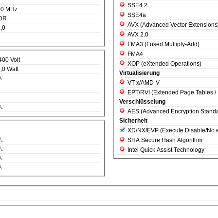
SSE4.2
00 MHz
SSE4a
DR
AVX (Advanced Vector Extensions
,0
AVX 2.0
FMA3 (Fused Multiply-Add)
FMA4
400 Volt
XOP (eXtended Operations)
,0 Watt
Virtualisierung
A.
VT-x/AMD-V
EPT/RVI (Extended Page Tables / R
Verschlüsselung
A.
AES (Advanced Encryption Standa
Sicherheit
XD/NX/EVP (Execute Disable/
A.
SHA Secure Hash Algorithm
A.
Intel Quick Assist Technology
A.
A.