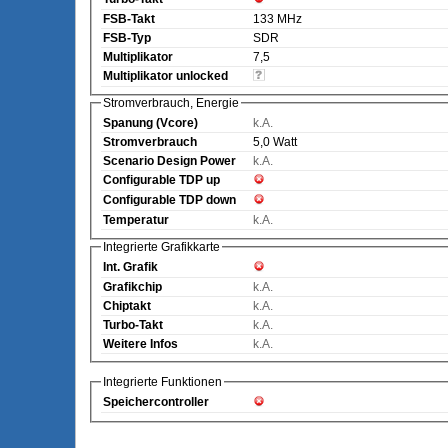
FSB-Takt
133 MHz
FSB-Typ
SDR
Multiplikator
7,5
Multiplikator unlocked
Stromverbrauch, Energie
Spanung (Vcore)
k.A.
Stromverbrauch
5,0 Watt
Scenario Design Power
k.A.
Configurable TDP up
Configurable TDP down
Temperatur
k.A.
Integrierte Grafikkarte
Int. Grafik
Grafikchip
k.A.
Chiptakt
k.A.
Turbo-Takt
k.A.
Weitere Infos
k.A.
Integrierte Funktionen
Speichercontroller