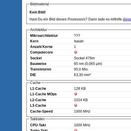
Bildmaterial
Kein Bild!
Hast Du ein Bild dieses Prozessors? Dann lade es mithilfe
dies
Architektur
Mikroarchitektur
???
Kern
Isaiah
Anzahl Kerne
1
Computecore
Sockel
Sockel 479m
Bauweise
65 nm (0,065 µm)
Transistoren
95,0 Mio.
DIE
63,30 mm²
Cache
L1-Cache
128 KB
L1-Cache MOps
L2-Cache
1024 KB
L3-Cache
Cache-Speed
1000 MHz
Taktraten
CPU-Takt
1000 MHz
Turbo-Takt