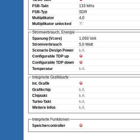
FSB-Takt
133 MHz
FSB-Typ
SDR
Multiplikator
4,0
Multiplikator unlocked
Stromverbrauch, Energie
Spanung (Vcore)
1,050 Volt
Stromverbrauch
5,0 Watt
Scenario Design Power
k.A.
Configurable TDP up
Configurable TDP down
Temperatur
k.A.
Integrierte Grafikkarte
Int. Grafik
Grafikchip
k.A.
Chiptakt
k.A.
Turbo-Takt
k.A.
Weitere Infos
k.A.
Integrierte Funktionen
Speichercontroller