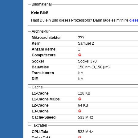
Bildmaterial
Kein Bild!
Hast Du ein Bild dieses Prozessors? Dann lade es mithilfe
dies
Architektur
Mikroarchitektur
???
Kern
Samuel 2
Anzahl Kerne
1
Computecore
Sockel
Sockel 370
Bauweise
150 nm (0,150 µm)
Transistoren
k.A.
DIE
k.A.
Cache
L1-Cache
128 KB
L1-Cache MOps
L2-Cache
64 KB
L3-Cache
Cache-Speed
533 MHz
Taktraten
CPU-Takt
533 MHz
Turbo-Takt