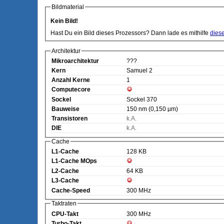
Bildmaterial
Kein Bild!
Hast Du ein Bild dieses Prozessors? Dann lade es mithilfe
dies
Architektur
Mikroarchitektur
???
Kern
Samuel 2
Anzahl Kerne
1
Computecore
Sockel
Sockel 370
Bauweise
150 nm (0,150 µm)
Transistoren
k.A.
DIE
k.A.
Cache
L1-Cache
128 KB
L1-Cache MOps
L2-Cache
64 KB
L3-Cache
Cache-Speed
300 MHz
Taktraten
CPU-Takt
300 MHz
Turbo-Takt