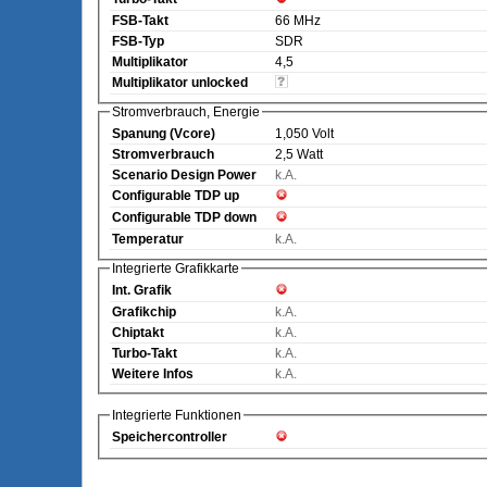
FSB-Takt
66 MHz
FSB-Typ
SDR
Multiplikator
4,5
Multiplikator unlocked
Stromverbrauch, Energie
Spanung (Vcore)
1,050 Volt
Stromverbrauch
2,5 Watt
Scenario Design Power
k.A.
Configurable TDP up
Configurable TDP down
Temperatur
k.A.
Integrierte Grafikkarte
Int. Grafik
Grafikchip
k.A.
Chiptakt
k.A.
Turbo-Takt
k.A.
Weitere Infos
k.A.
Integrierte Funktionen
Speichercontroller