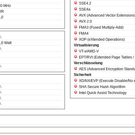
SSE4.2
00 MHz
SSE4a
DR
AVX (Advanced Vector Extensions
,0
AVX 2.0
FMA3 (Fused Multiply-Add)
FMA4
A.
XOP (eXtended Operations)
,0 Watt
Virtualisierung
A.
VT-x/AMD-V
EPT/RVI (Extended Page Tables / R
Verschlüsselung
A.
AES (Advanced Encryption Standa
Sicherheit
XD/NX/EVP (Execute Disable/
A.
SHA Secure Hash Algorithm
A.
Intel Quick Assist Technology
A.
A.