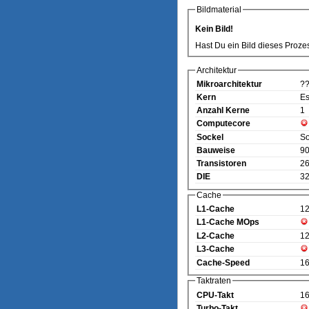
Bildmaterial
Kein Bild!
Hast Du ein Bild dieses Proze
Architektur
Mikroarchitektur
?
Kern
Es
Anzahl Kerne
1
Computecore
Sockel
So
Bauweise
90
Transistoren
26
DIE
32
Cache
L1-Cache
1
L1-Cache MOps
L2-Cache
1
L3-Cache
Cache-Speed
1
Taktraten
CPU-Takt
1
Turbo-Takt