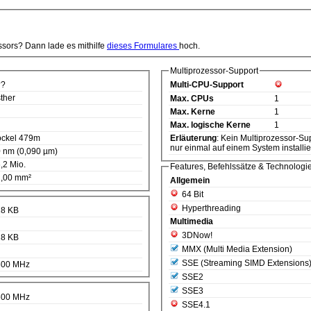
ssors? Dann lade es mithilfe
dieses Formulares
hoch.
Multiprozessor-Support
??
Multi-CPU-Support
ther
Max. CPUs
1
Max. Kerne
1
Max. logische Kerne
1
ckel 479m
Erläuterung
: Kein Multiprozessor-Support. D.h. diese CPU kann
nur einmal auf einem System installie
 nm (0,090 µm)
,2 Mio.
Features, Befehlssätze & Technologi
,00 mm²
Allgemein
64 Bit
Hyperthreading
28 KB
Multimedia
3DNow!
28 KB
MMX (Multi Media Extension)
SSE (Streaming SIMD Extensions
600 MHz
SSE2
SSE3
600 MHz
SSE4.1