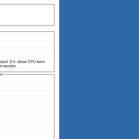
rt werden.
en
)