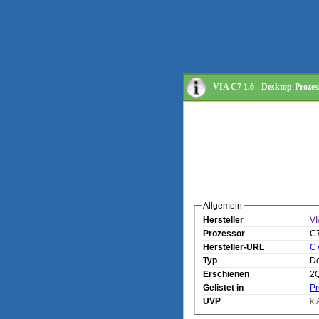
VIA C7 1.6 - Desktop-Prozes
Allgemein
Hersteller
VI
Prozessor
C7
Hersteller-URL
C7
Typ
De
Erschienen
2
Gelistet in
Pr
UVP
k.