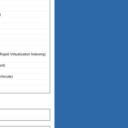
)
apid Virtualization Indexing)
rd)
No eXecute)