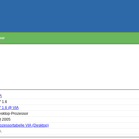
sor
A
 1.6
 1.6 @ VIA
sktop-Prozessor
Q 2005
ozessortabelle VIA (Desktop)
A.