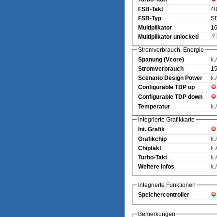
FSB-Takt
4
FSB-Typ
S
Multiplikator
16
Multiplikator unlocked
Stromverbrauch, Energie
Spanung (Vcore)
k.
Stromverbrauch
15
Scenario Design Power
k.
Configurable TDP up
Configurable TDP down
Temperatur
k.
Integrierte Grafikkarte
Int. Grafik
Grafikchip
k.
Chiptakt
k.
Turbo-Takt
k.
Weitere Infos
k.
Integrierte Funktionen
Speichercontroller
Bemerkungen