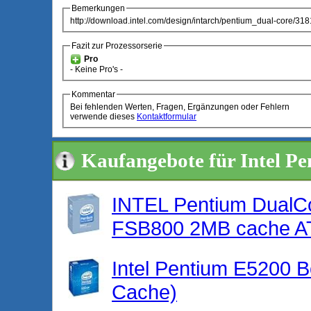
Bemerkungen
http://download.intel.com/design/intarch/pentium_dual-core/318
Fazit zur Prozessorserie
Pro
- Keine Pro's -
Kommentar
Bei fehlenden Werten, Fragen, Ergänzungen oder Fehlern
verwende dieses
Kontaktformular
Kaufangebote für Intel P
INTEL Pentium Dual
FSB800 2MB cache A
Intel Pentium E5200 B
Cache)