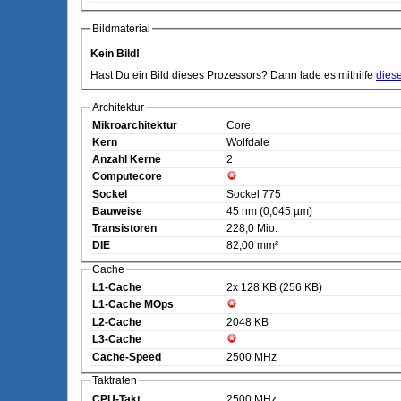
Bildmaterial
Kein Bild!
Hast Du ein Bild dieses Prozessors? Dann lade es mithilfe
dies
Architektur
Mikroarchitektur
Core
Kern
Wolfdale
Anzahl Kerne
2
Computecore
Sockel
Sockel 775
Bauweise
45 nm (0,045 µm)
Transistoren
228,0 Mio.
DIE
82,00 mm²
Cache
L1-Cache
2x 128 KB (256 KB)
L1-Cache MOps
L2-Cache
2048 KB
L3-Cache
Cache-Speed
2500 MHz
Taktraten
CPU-Takt
2500 MHz