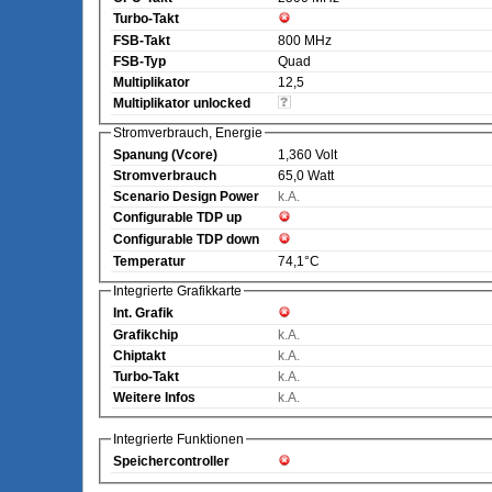
Turbo-Takt
FSB-Takt
800 MHz
FSB-Typ
Quad
Multiplikator
12,5
Multiplikator unlocked
Stromverbrauch, Energie
Spanung (Vcore)
1,360 Volt
Stromverbrauch
65,0 Watt
Scenario Design Power
k.A.
Configurable TDP up
Configurable TDP down
Temperatur
74,1°C
Integrierte Grafikkarte
Int. Grafik
Grafikchip
k.A.
Chiptakt
k.A.
Turbo-Takt
k.A.
Weitere Infos
k.A.
Integrierte Funktionen
Speichercontroller