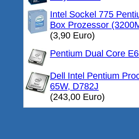
Intel Sockel 775 Pen
Box Prozessor (3200
(3,90 Euro)
Pentium Dual Core E
Dell Intel Pentium Pr
65W, D782J
(243,00 Euro)