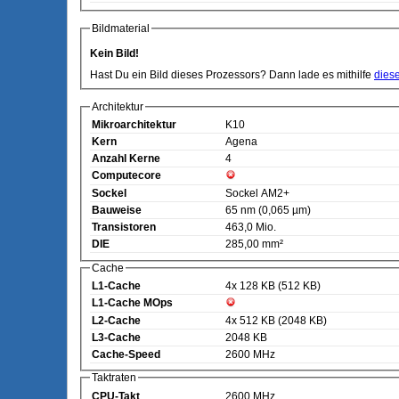
Bildmaterial
Kein Bild!
Hast Du ein Bild dieses Prozessors? Dann lade es mithilfe
dies
Architektur
Mikroarchitektur
K10
Kern
Agena
Anzahl Kerne
4
Computecore
Sockel
Sockel AM2+
Bauweise
65 nm (0,065 µm)
Transistoren
463,0 Mio.
DIE
285,00 mm²
Cache
L1-Cache
4x 128 KB (512 KB)
L1-Cache MOps
L2-Cache
4x 512 KB (2048 KB)
L3-Cache
2048 KB
Cache-Speed
2600 MHz
Taktraten
CPU-Takt
2600 MHz