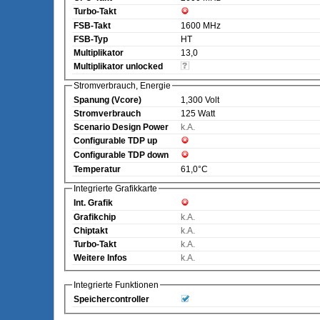
Turbo-Takt
FSB-Takt
1600 MHz
FSB-Typ
HT
Multiplikator
13,0
Multiplikator unlocked
Stromverbrauch, Energie
Spanung (Vcore)
1,300 Volt
Stromverbrauch
125 Watt
Scenario Design Power
k.A.
Configurable TDP up
Configurable TDP down
Temperatur
61,0°C
Integrierte Grafikkarte
Int. Grafik
Grafikchip
k.A.
Chiptakt
k.A.
Turbo-Takt
k.A.
Weitere Infos
k.A.
Integrierte Funktionen
Speichercontroller