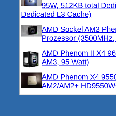
95W, 512KB total Dedi
Dedicated L3 Cache)
AMD Sockel AM3 Pheno
Prozessor (3500MHz,
AMD Phenom II X4 96
AM3, 95 Watt)
AMD Phenom X4 9550
AM2/AM2+ HD9550W