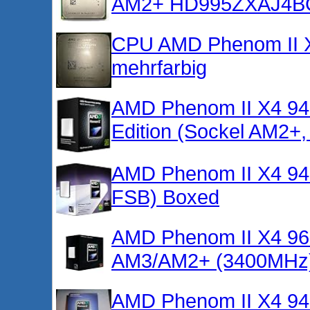
AM2+ HD995ZXAJ4BGH
CPU AMD Phenom II X
mehrfarbig
AMD Phenom II X4 94
Edition (Sockel AM2+
AMD Phenom II X4 94
FSB) Boxed
AMD Phenom II X4 965
AM3/AM2+ (3400MHz
AMD Phenom II X4 94