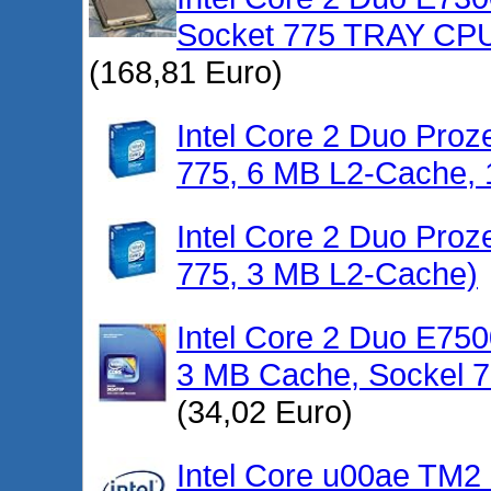
Socket 775 TRAY CPU
(168,81 Euro)
Intel Core 2 Duo Pro
775, 6 MB L2-Cache,
Intel Core 2 Duo Pro
775, 3 MB L2-Cache)
Intel Core 2 Duo E75
3 MB Cache, Sockel 
(34,02 Euro)
Intel Core u00ae TM2