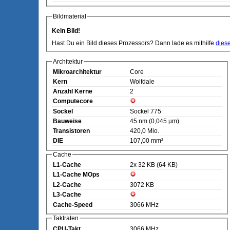
Bildmaterial
Kein Bild!
Hast Du ein Bild dieses Prozessors? Dann lade es mithilfe
dies
Architektur
Mikroarchitektur
Core
Kern
Wolfdale
Anzahl Kerne
2
Computecore
Sockel
Sockel 775
Bauweise
45 nm (0,045 µm)
Transistoren
420,0 Mio.
DIE
107,00 mm²
Cache
L1-Cache
2x 32 KB (64 KB)
L1-Cache MOps
L2-Cache
3072 KB
L3-Cache
Cache-Speed
3066 MHz
Taktraten
CPU-Takt
3066 MHz