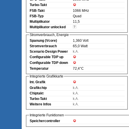
Turbo-Takt
FSB-Takt
1066 MHz
FSB-Typ
Quad
Multiplikator
11,5
Multiplikator unlocked
Stromverbrauch, Energie
Spanung (Vcore)
1,360 Volt
Stromverbrauch
65,0 Watt
Scenario Design Power
k.A.
Configurable TDP up
Configurable TDP down
Temperatur
72,4°C
Integrierte Grafikkarte
Int. Grafik
Grafikchip
k.A.
Chiptakt
k.A.
Turbo-Takt
k.A.
Weitere Infos
k.A.
Integrierte Funktionen
Speichercontroller