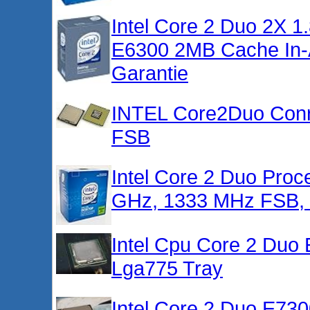
Intel Core 2 Duo 2X 
E6300 2MB Cache In-A
Garantie
INTEL Core2Duo Con
FSB
Intel Core 2 Duo Pro
GHz, 1333 MHz FSB, 
Intel Cpu Core 2 Du
Lga775 Tray
Intel Core 2 Duo E7