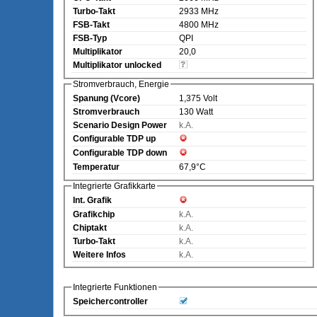
Turbo-Takt
2933 MHz
FSB-Takt
4800 MHz
FSB-Typ
QPI
Multiplikator
20,0
Multiplikator unlocked
Stromverbrauch, Energie
Spanung (Vcore)
1,375 Volt
Stromverbrauch
130 Watt
Scenario Design Power
k.A.
Configurable TDP up
Configurable TDP down
Temperatur
67,9°C
Integrierte Grafikkarte
Int. Grafik
Grafikchip
k.A.
Chiptakt
k.A.
Turbo-Takt
k.A.
Weitere Infos
k.A.
Integrierte Funktionen
Speichercontroller