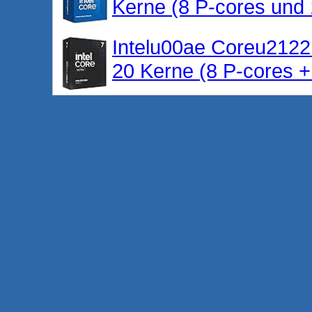
Kerne (8 P-cores und 
Intelu00ae Coreu2122
20 Kerne (8 P-cores +