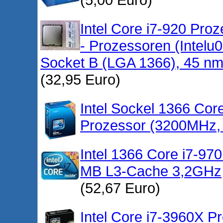
Intel Core i7-920 Pr
- Prozessoren (Intelu
Socket B (LGA 1366), 45 nm,
(32,95 Euro)
Intel Sockel 1366 Cor
Prozessor (3200MHz,
Intel 1366 Core i7-9
MB L3-Cache 3,2GHz
(52,67 Euro)
Intel Core i7-3960X P