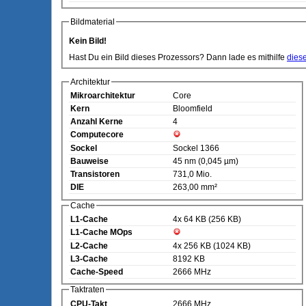
Bildmaterial
Kein Bild!
Hast Du ein Bild dieses Prozessors? Dann lade es mithilfe
dies
Architektur
Mikroarchitektur
Core
Kern
Bloomfield
Anzahl Kerne
4
Computecore
Sockel
Sockel 1366
Bauweise
45 nm (0,045 µm)
Transistoren
731,0 Mio.
DIE
263,00 mm²
Cache
L1-Cache
4x 64 KB (256 KB)
L1-Cache MOps
L2-Cache
4x 256 KB (1024 KB)
L3-Cache
8192 KB
Cache-Speed
2666 MHz
Taktraten
CPU-Takt
2666 MHz