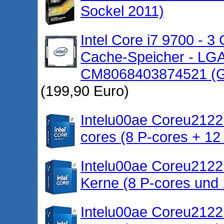
Sockel 2011)
Intel Core i7 9700 - 3
Cache-Speicher - LGA
CM8068403874521 (Ge
(199,90 Euro)
Intelu00ae Coreu2122
cores (8 P-cores + 12
Intelu00ae Coreu2122
Kerne (8 P-cores und 
Intelu00ae Coreu2122