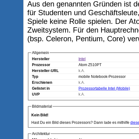
Aus den genannten Gründen ist de
für Studenten und Geschäftsleut
Spiele keine Rolle spielen. Der A
Zweitsystem. Für den Hauptrechne
(bsp. Celeron, Pentium, Core) ve
Allgemein
Hersteller
Intel
Prozessor
Atom Z510PT
Hersteller-URL
k.A.
Typ
mobile Notebook-Prozessor
Erschienen
k.A.
Gelistet in
Prozessortabelle Intel (Mobile)
UVP
k.A.
Bildmaterial
Kein Bild!
Hast Du ein Bild dieses Prozessors? Dann lade es mithilfe
dies
Architektur