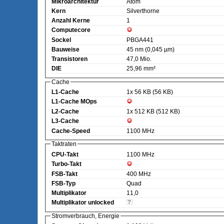
Mikroarchitektur
Atom
Kern
Silverthorne
Anzahl Kerne
1
Computecore
Sockel
PBGA441
Bauweise
45 nm (0,045 µm)
Transistoren
47,0 Mio.
DIE
25,96 mm²
Cache
L1-Cache
1x 56 KB (56 KB)
L1-Cache MOps
L2-Cache
1x 512 KB (512 KB)
L3-Cache
Cache-Speed
1100 MHz
Taktraten
CPU-Takt
1100 MHz
Turbo-Takt
FSB-Takt
400 MHz
FSB-Typ
Quad
Multiplikator
11,0
Multiplikator unlocked
Stromverbrauch, Energie