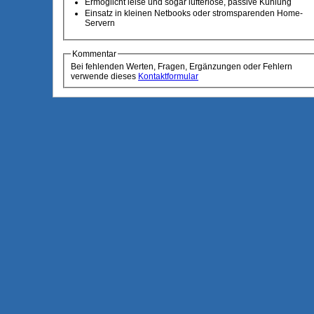
Ermöglicht leise und sogar lüfterlose, passive Kühlung
Einsatz in kleinen Netbooks oder stromsparenden Home-
Servern
Kommentar
Bei fehlenden Werten, Fragen, Ergänzungen oder Fehlern
verwende dieses
Kontaktformular