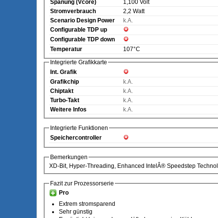
Spanung (Vcore)
1,100 Volt
Stromverbrauch
2,2 Watt
Scenario Design Power
k.A.
Configurable TDP up
Configurable TDP down
Temperatur
107°C
Integrierte Grafikkarte
Int. Grafik
Grafikchip
k.A.
Chiptakt
k.A.
Turbo-Takt
k.A.
Weitere Infos
k.A.
Integrierte Funktionen
Speichercontroller
Bemerkungen
XD-Bit, Hyper-Threading, Enhanced IntelÂ® Speedstep Technol
Fazit zur Prozessorserie
Pro
Extrem stromsparend
Sehr günstig