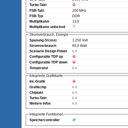
Turbo-Takt
FSB-Takt
200 MHz
FSB-Typ
DDR
Multiplikator
13,0
Multiplikator unlocked
Stromverbrauch, Energie
Spanung (Vcore)
1,250 Volt
Stromverbrauch
65,0 Watt
Scenario Design Power
k.A.
Configurable TDP up
Configurable TDP down
Temperatur
k.A.
Integrierte Grafikkarte
Int. Grafik
Grafikchip
k.A.
Chiptakt
k.A.
Turbo-Takt
k.A.
Weitere Infos
k.A.
Integrierte Funktionen
Speichercontroller