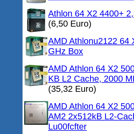
Athlon 64 X2 4400+ 2
(6,50 Euro)
AMD Athlonu2122 64 X
GHz Box
AMD Athlon 64 X2 500
KB L2 Cache, 2000 
(35,32 Euro)
AMD Athlon 64 X2 500
AM2 2x512kB L2-Cac
Lu00fcfter