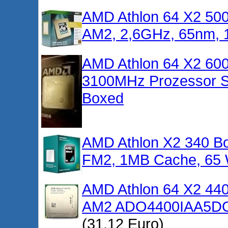
AMD Athlon 64 X2 500
AM2, 2,6GHz, 65nm, 
AMD Athlon 64 X2 6
3100MHz Prozessor S
Boxed
AMD Athlon X2 340 Bo
FM2, 1MB Cache, 65 
AMD Athlon 64 X2 44
AM2 ADO4400IAA5DO
(31,12 Euro)