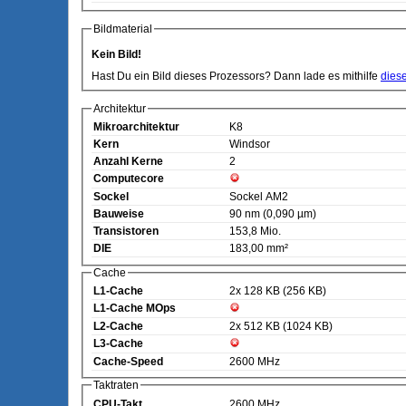
Bildmaterial
Kein Bild!
Hast Du ein Bild dieses Prozessors? Dann lade es mithilfe
dies
Architektur
Mikroarchitektur
K8
Kern
Windsor
Anzahl Kerne
2
Computecore
Sockel
Sockel AM2
Bauweise
90 nm (0,090 µm)
Transistoren
153,8 Mio.
DIE
183,00 mm²
Cache
L1-Cache
2x 128 KB (256 KB)
L1-Cache MOps
L2-Cache
2x 512 KB (1024 KB)
L3-Cache
Cache-Speed
2600 MHz
Taktraten
CPU-Takt
2600 MHz