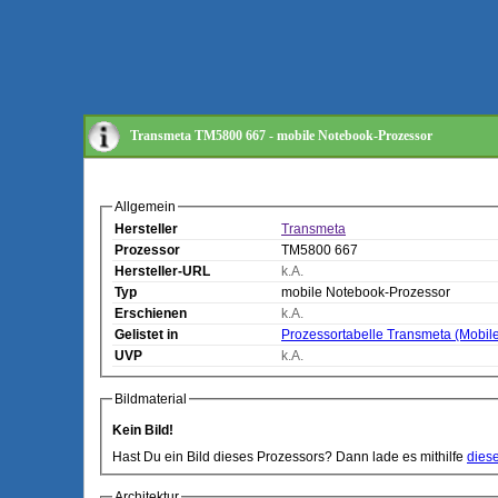
Transmeta TM5800 667 - mobile Notebook-Prozessor
Allgemein
Hersteller
Transmeta
Prozessor
TM5800 667
Hersteller-URL
k.A.
Typ
mobile Notebook-Prozessor
Erschienen
k.A.
Gelistet in
Prozessortabelle Transmeta (Mobil
UVP
k.A.
Bildmaterial
Kein Bild!
Hast Du ein Bild dieses Prozessors? Dann lade es mithilfe
dies
Architektur