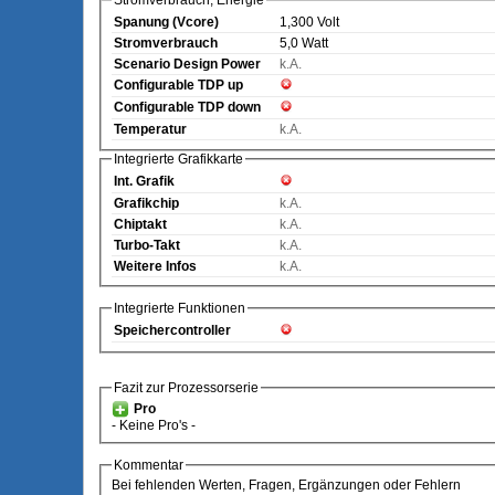
Stromverbrauch, Energie
Spanung (Vcore)
1,300 Volt
Stromverbrauch
5,0 Watt
Scenario Design Power
k.A.
Configurable TDP up
Configurable TDP down
Temperatur
k.A.
Integrierte Grafikkarte
Int. Grafik
Grafikchip
k.A.
Chiptakt
k.A.
Turbo-Takt
k.A.
Weitere Infos
k.A.
Integrierte Funktionen
Speichercontroller
Fazit zur Prozessorserie
Pro
- Keine Pro's -
Kommentar
Bei fehlenden Werten, Fragen, Ergänzungen oder Fehlern