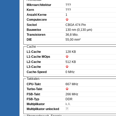
Mikroarchitektur
???
Kern
???
Anzahl Kerne
1
Computecore
Sockel
CBGA 474 Pin
Bauweise
130 nm (0,130 µm)
Transistoren
36,8 Mio.
DIE
55,00 mm²
Cache
L1-Cache
128 KB
L1-Cache MOps
L2-Cache
512 KB
L3-Cache
Cache-Speed
0 MHz
Taktraten
CPU-Takt
667 MHz
Turbo-Takt
FSB-Takt
266 MHz
FSB-Typ
DDR
Multiplikator
k.A.
Multiplikator unlocked