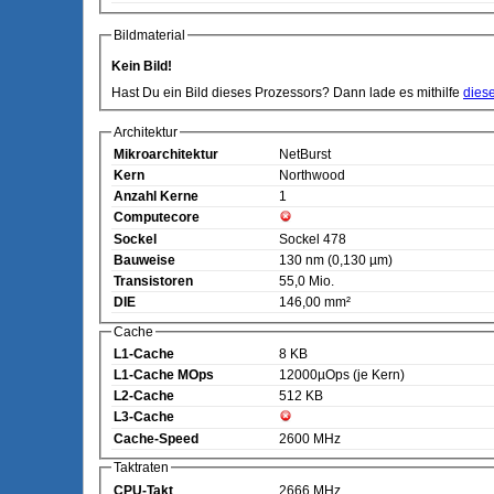
Bildmaterial
Kein Bild!
Hast Du ein Bild dieses Prozessors? Dann lade es mithilfe
dies
Architektur
Mikroarchitektur
NetBurst
Kern
Northwood
Anzahl Kerne
1
Computecore
Sockel
Sockel 478
Bauweise
130 nm (0,130 µm)
Transistoren
55,0 Mio.
DIE
146,00 mm²
Cache
L1-Cache
8 KB
L1-Cache MOps
12000µOps (je Kern)
L2-Cache
512 KB
L3-Cache
Cache-Speed
2600 MHz
Taktraten
CPU-Takt
2666 MHz