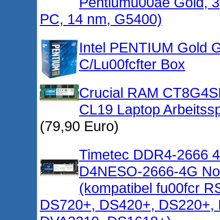
Pentiumu00ae Gold, 3
PC, 14 nm, G5400)
Intel PENTIUM Gold
C/Lu00fcfter Box
Crucial RAM CT8G4
CL19 Laptop Arbeitss
(79,90 Euro)
Timetec DDR4-2666 4 
D4NESO-2666-4G No
(kompatibel fu00fcr
DS720+, DS420+, DS220+, 