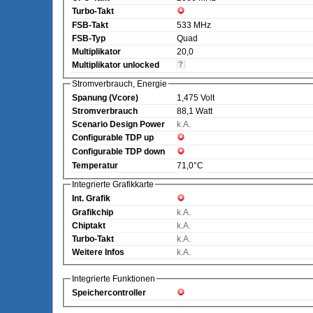
Turbo-Takt
FSB-Takt
533 MHz
FSB-Typ
Quad
Multiplikator
20,0
Multiplikator unlocked
Stromverbrauch, Energie
Spanung (Vcore)
1,475 Volt
Stromverbrauch
88,1 Watt
Scenario Design Power
k.A.
Configurable TDP up
Configurable TDP down
Temperatur
71,0°C
Integrierte Grafikkarte
Int. Grafik
Grafikchip
k.A.
Chiptakt
k.A.
Turbo-Takt
k.A.
Weitere Infos
k.A.
Integrierte Funktionen
Speichercontroller