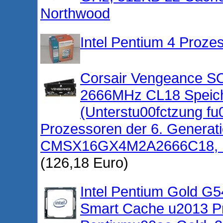
Northwood
Intel Pentium 4 Proze
Corsair Vengeance 
2666MHz CL18 Speich
(Unterstu00fctzung fu0
Prozessoren der 6. Generat
CMSX16GX4M2A2666C18, 16
(126,18 Euro)
Intel Pentium Gold G
Smart Cache u2013 Pr