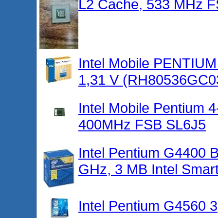
L2 Cache, 533 MHz F
Intel Mobile PENTIU
1,31 V (RH80536GC0
Intel Mobile Pentium
400MHz FSB SL6J5
Intel Pentium G4400
GHz, 3 MB Intel Smar
Intel Pentium G4560