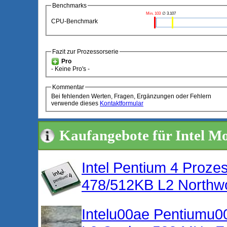
Benchmarks
Min. 103
∅ 3.107
CPU-Benchmark
Fazit zur Prozessorserie
Pro
- Keine Pro's -
Kommentar
Bei fehlenden Werten, Fragen, Ergänzungen oder Fehlern
verwende dieses
Kontaktformular
Kaufangebote für Intel M
Intel Pentium 4 Proz
478/512KB L2 Northw
Intelu00ae Pentiumu0