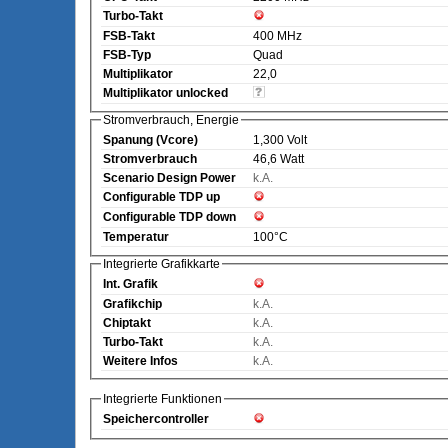
Turbo-Takt
FSB-Takt
400 MHz
FSB-Typ
Quad
Multiplikator
22,0
Multiplikator unlocked
Stromverbrauch, Energie
Spanung (Vcore)
1,300 Volt
Stromverbrauch
46,6 Watt
Scenario Design Power
k.A.
Configurable TDP up
Configurable TDP down
Temperatur
100°C
Integrierte Grafikkarte
Int. Grafik
Grafikchip
k.A.
Chiptakt
k.A.
Turbo-Takt
k.A.
Weitere Infos
k.A.
Integrierte Funktionen
Speichercontroller