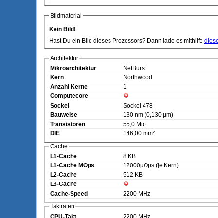
Bildmaterial
Kein Bild!
Hast Du ein Bild dieses Prozessors? Dann lade es mithilfe
dies
Architektur
Mikroarchitektur
NetBurst
Kern
Northwood
Anzahl Kerne
1
Computecore
Sockel
Sockel 478
Bauweise
130 nm (0,130 µm)
Transistoren
55,0 Mio.
DIE
146,00 mm²
Cache
L1-Cache
8 KB
L1-Cache MOps
12000µOps (je Kern)
L2-Cache
512 KB
L3-Cache
Cache-Speed
2200 MHz
Taktraten
CPU-Takt
2200 MHz