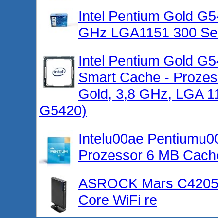
Intel Pentium Gold G
GHz LGA1151 300 Se
Intel Pentium Gold G
Smart Cache - Prozes
Gold, 3,8 GHz, LGA 1
G5420)
Intelu00ae Pentiumu0
Prozessor 6 MB Cache
ASROCK Mars C4205U 
Core WiFi re