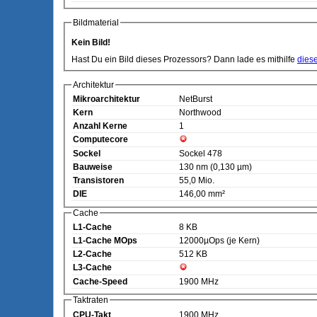
Bildmaterial
Kein Bild!
Hast Du ein Bild dieses Prozessors? Dann lade es mithilfe
dies
Architektur
Mikroarchitektur
NetBurst
Kern
Northwood
Anzahl Kerne
1
Computecore
Sockel
Sockel 478
Bauweise
130 nm (0,130 µm)
Transistoren
55,0 Mio.
DIE
146,00 mm²
Cache
L1-Cache
8 KB
L1-Cache MOps
12000µOps (je Kern)
L2-Cache
512 KB
L3-Cache
Cache-Speed
1900 MHz
Taktraten
CPU-Takt
1900 MHz