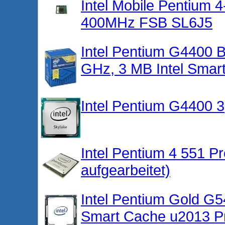
Intel Mobile Pentium
400MHz FSB SL6J5
Intel Pentium G4400
GHz, 3 MB Intel Smar
Intel Pentium G4400
Intel Pentium 4 551 Pr
aufgearbeitet)
Intel Pentium Gold G
Smart Cache u2013 Pr