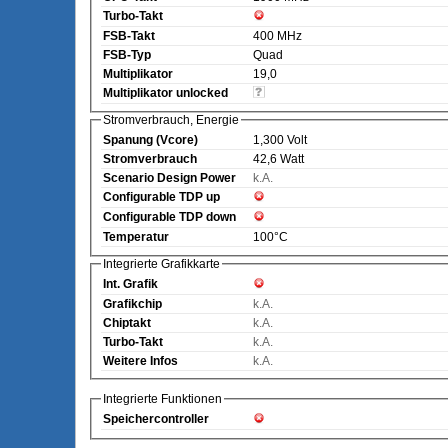
Turbo-Takt
FSB-Takt
400 MHz
FSB-Typ
Quad
Multiplikator
19,0
Multiplikator unlocked
Stromverbrauch, Energie
Spanung (Vcore)
1,300 Volt
Stromverbrauch
42,6 Watt
Scenario Design Power
k.A.
Configurable TDP up
Configurable TDP down
Temperatur
100°C
Integrierte Grafikkarte
Int. Grafik
Grafikchip
k.A.
Chiptakt
k.A.
Turbo-Takt
k.A.
Weitere Infos
k.A.
Integrierte Funktionen
Speichercontroller