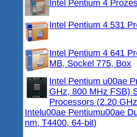
Intel Pentium 4 Proze
Intel Pentium 4 531 P
Intel Pentium 4 641 P
MB, Sockel 775, Box
Intel Pentium u00ae 
GHz, 800 MHz FSB) S
Processors (2.20 GHz
Intelu00ae Pentiumu00ae Du
nm, T4400, 64-bit)