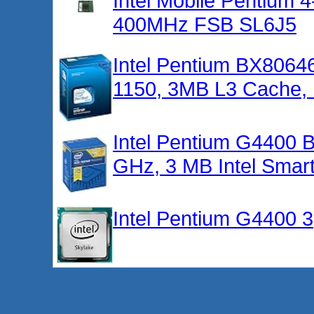
Intel Mobile Pentium
400MHz FSB SL6J5
Intel Pentium BX8064
1150, 3MB L3 Cache, I
Intel Pentium G4400
GHz, 3 MB Intel Smar
Intel Pentium G4400