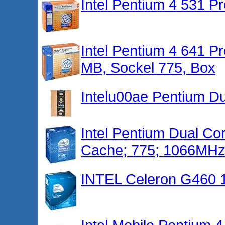
Intel Pentium 4 531 P
Intel Pentium 4 641 P
MB, Sockel 775, Box
Intelu00ae Pentium D
Intel Pentium Dual C
Cache; 775; 1066MHz
INTEL Celeron G460