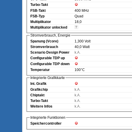
Turbo-Takt
FSB-Takt
400 MHz
FSB-Typ
Quad
Multiplikator
18,0
Multiplikator unlocked
Stromverbrauch, Energie
Spanung (Vcore)
1,300 Volt
Stromverbrauch
40,0 Watt
Scenario Design Power
k.A.
Configurable TDP up
Configurable TDP down
Temperatur
100°C
Integrierte Grafikkarte
Int. Grafik
Grafikchip
k.A.
Chiptakt
k.A.
Turbo-Takt
k.A.
Weitere Infos
k.A.
Integrierte Funktionen
Speichercontroller