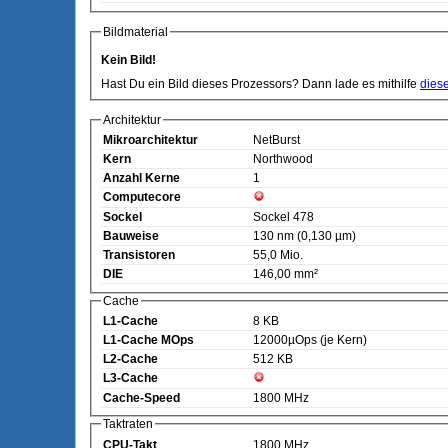
Bildmaterial
Kein Bild!
Hast Du ein Bild dieses Prozessors? Dann lade es mithilfe
dies
Architektur
Mikroarchitektur
NetBurst
Kern
Northwood
Anzahl Kerne
1
Computecore
Sockel
Sockel 478
Bauweise
130 nm (0,130 µm)
Transistoren
55,0 Mio.
DIE
146,00 mm²
Cache
L1-Cache
8 KB
L1-Cache MOps
12000µOps (je Kern)
L2-Cache
512 KB
L3-Cache
Cache-Speed
1800 MHz
Taktraten
CPU-Takt
1800 MHz