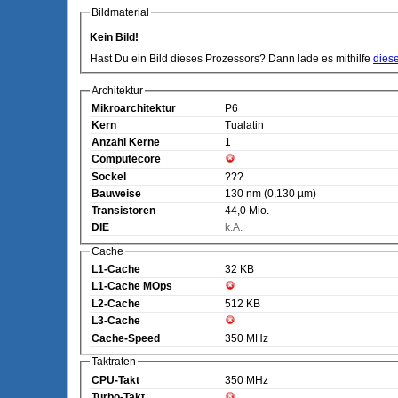
Bildmaterial
Kein Bild!
Hast Du ein Bild dieses Prozessors? Dann lade es mithilfe
dies
Architektur
Mikroarchitektur
P6
Kern
Tualatin
Anzahl Kerne
1
Computecore
Sockel
???
Bauweise
130 nm (0,130 µm)
Transistoren
44,0 Mio.
DIE
k.A.
Cache
L1-Cache
32 KB
L1-Cache MOps
L2-Cache
512 KB
L3-Cache
Cache-Speed
350 MHz
Taktraten
CPU-Takt
350 MHz
Turbo-Takt