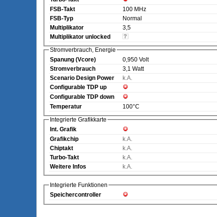
FSB-Takt
100 MHz
FSB-Typ
Normal
Multiplikator
3,5
Multiplikator unlocked
Stromverbrauch, Energie
Spanung (Vcore)
0,950 Volt
Stromverbrauch
3,1 Watt
Scenario Design Power
k.A.
Configurable TDP up
Configurable TDP down
Temperatur
100°C
Integrierte Grafikkarte
Int. Grafik
Grafikchip
k.A.
Chiptakt
k.A.
Turbo-Takt
k.A.
Weitere Infos
k.A.
Integrierte Funktionen
Speichercontroller