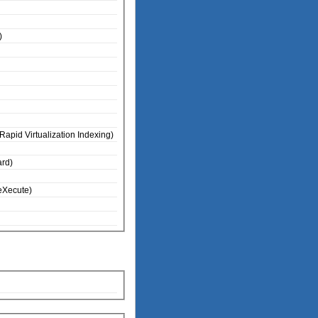
)
apid Virtualization Indexing)
rd)
No eXecute)