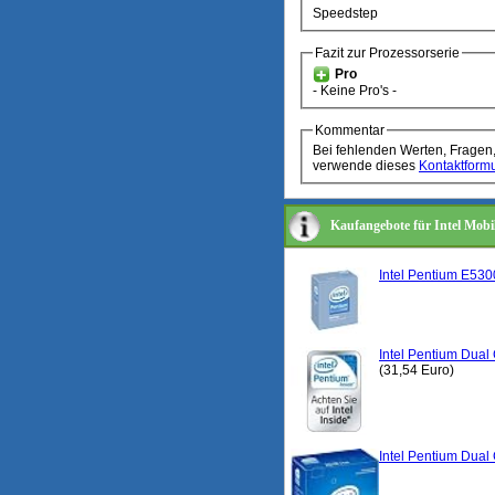
Speedstep
Fazit zur Prozessorserie
Pro
- Keine Pro's -
Kommentar
Bei fehlenden Werten, Fragen
verwende dieses
Kontaktformu
Kaufangebote für Intel Mobi
Intel Pentium E53
Intel Pentium Dua
(31,54 Euro)
Intel Pentium Dua