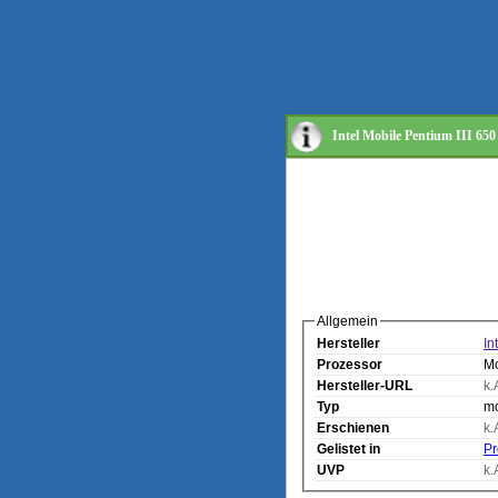
Intel Mobile Pentium III 65
Allgemein
Hersteller
In
Prozessor
Mo
Hersteller-URL
k.
Typ
mo
Erschienen
k.
Gelistet in
Pr
UVP
k.