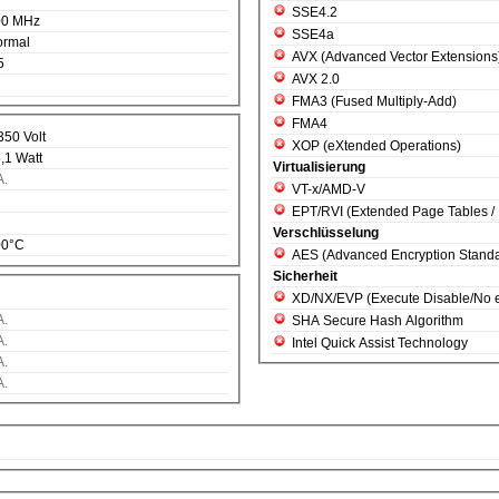
SSE4.2
00 MHz
SSE4a
ormal
AVX (Advanced Vector Extensions
5
AVX 2.0
FMA3 (Fused Multiply-Add)
FMA4
350 Volt
XOP (eXtended Operations)
,1 Watt
Virtualisierung
A.
VT-x/AMD-V
EPT/RVI (Extended Page Tables / R
Verschlüsselung
00°C
AES (Advanced Encryption Standa
Sicherheit
XD/NX/EVP (Execute Disable/
A.
SHA Secure Hash Algorithm
A.
Intel Quick Assist Technology
A.
A.