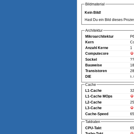
Bildmaterial
Kein Bild!
Hast Du ein Bild dieses Proze
Architektur
Mikroarchitektur
P
Kern
C
Anzahl Kerne
1
Computecore
Sockel
?
Bauweise
18
Transistoren
28
DIE
k.
Cache
L1-Cache
3
L1-Cache MOps
L2-Cache
2
L3-Cache
Cache-Speed
6
Taktraten
CPU-Takt
6
Turbo-Takt