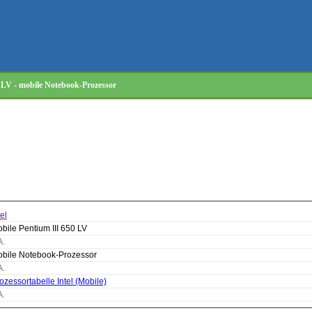
0 LV - mobile Notebook-Prozessor
tel
bile Pentium III 650 LV
A.
bile Notebook-Prozessor
A.
ozessortabelle Intel (Mobile)
A.