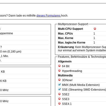
ssors? Dann lade es mithilfe
dieses Formulares
hoch.
Multiprozessor-Support
6
Multi-CPU-Support
oppermine
Max. CPUs
1
Max. Kerne
1
Max. logische Kerne
1
??
Erläuterung
: Kein Multiprozessor-Support. D.h. diese CPU kann
nur einmal auf einem System installie
0 nm (0,180 µm)
,1 Mio.
Features, Befehlssätze & Technologi
A.
Allgemein
64 Bit
Hyperthreading
2 KB
Multimedia
3DNow!
56 KB
MMX (Multi Media Extension)
SSE (Streaming SIMD Extensions
50 MHz
SSE2
SSE3
50 MHz
SSE4.1