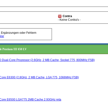
Contra
- Keine Contra's -
, Ergänzungen oder Fehlern
lar
le Pentium III 650 LV
00 Dual-Core Prozessor (2.6GHz, 2 MB Cache, Sockel 775, 800MHz FSB)
l Core E6300 (2.8GHz, 2 MB Cache, LGA 775, 1066MHz FSB)
l Core E6500 LGA775 2MB Cache 2.93GHz reta