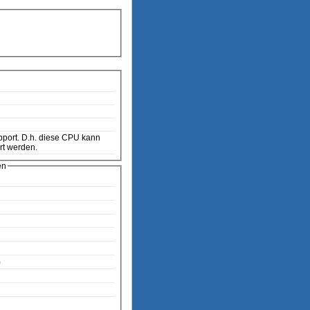
rt werden.
en
)