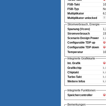
FSB-Takt
1
FSB-Typ
N
Multiplikator
6,
Multiplikator unlocked
Stromverbrauch, Energie
Spanung (Vcore)
1,
Stromverbrauch
15
Scenario Design Power
k.
Configurable TDP up
Configurable TDP down
Temperatur
1
Integrierte Grafikkarte
Int. Grafik
Grafikchip
k.
Chiptakt
k.
Turbo-Takt
k.
Weitere Infos
k.
Integrierte Funktionen
Speichercontroller
Bemerkungen