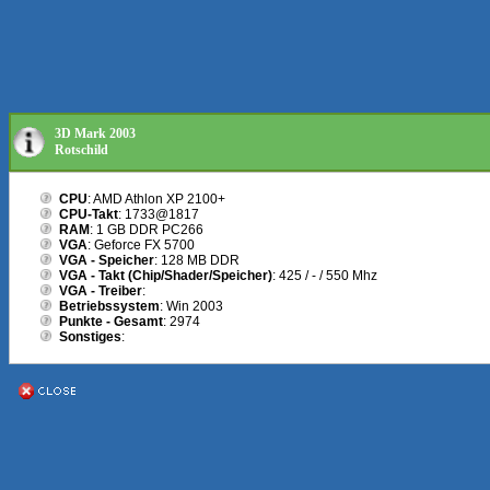
3D Mark 2003
Rotschild
CPU
: AMD Athlon XP 2100+
CPU-Takt
: 1733@1817
RAM
: 1 GB DDR PC266
VGA
: Geforce FX 5700
VGA - Speicher
: 128 MB DDR
VGA - Takt (Chip/Shader/Speicher)
: 425 / - / 550 Mhz
VGA - Treiber
:
Betriebssystem
: Win 2003
Punkte - Gesamt
: 2974
Sonstiges
: